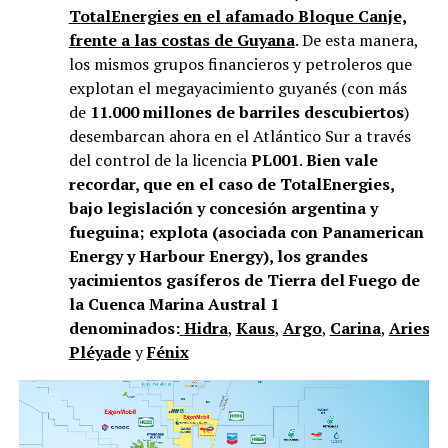
TotalEnergies en el afamado Bloque Canje,
frente a las costas de Guyana
. De esta manera,
los mismos grupos financieros y petroleros que
explotan el megayacimiento guyanés (con más
de
11.000 millones de barriles descubiertos
)
desembarcan ahora en el Atlántico Sur a través
del control de la licencia
PL001
.
Bien vale
recordar, que en el caso de TotalEnergies,
bajo legislación y concesión argentina y
fueguina; explota (asociada con Panamerican
Energy y Harbour Energy), los grandes
yacimientos gasíferos de Tierra del Fuego de
la Cuenca Marina Austral 1
denominados:
Hidra
,
Kaus
,
Argo
,
Carina
,
Aries
,
V
Pléyade
y
Fénix