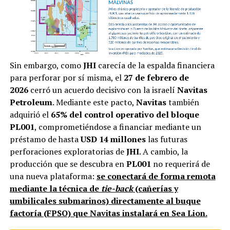
Sin embargo, como
JHI
carecía de la espalda financiera
para perforar por sí misma, el
27 de febrero de
2026
cerró un acuerdo decisivo con la israelí
Navitas
Petroleum
. Mediante este pacto,
Navitas
también
adquirió el
65% del control operativo del bloque
PL001
, comprometiéndose a financiar mediante un
préstamo de hasta
USD 14 millones
las futuras
perforaciones exploratorias de
JHI
. A cambio, la
producción que se descubra en
PL001
no requerirá de
una nueva plataforma:
se conectará de forma remota
mediante la técnica de
tie-back
(cañerías y
umbilicales submarinos) directamente al buque
factoría (FPSO) que Navitas instalará en Sea Lion.