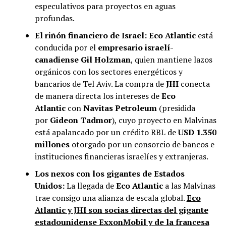
especulativos para proyectos en aguas
profundas.
El riñón financiero de Israel:
Eco Atlantic
está
conducida por el
empresario israelí-
canadiense Gil Holzman
, quien mantiene lazos
orgánicos con los sectores energéticos y
bancarios de Tel Aviv. La compra de
JHI
conecta
de manera directa los intereses de
Eco
Atlantic
con
Navitas Petroleum
(presidida
por
Gideon Tadmor
), cuyo proyecto en Malvinas
está apalancado por un crédito RBL de
USD 1.350
millones
otorgado por un consorcio de bancos e
instituciones financieras israelíes y extranjeras.
Los nexos con los gigantes de Estados
Unidos:
La llegada de
Eco Atlantic
a las Malvinas
trae consigo una alianza de escala global.
Eco
Atlantic y JHI son socias directas del gigante
estadounidense ExxonMobil y de la francesa