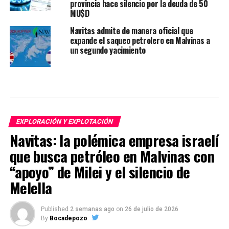
provincia hace silencio por la deuda de 50
MU$D
Navitas admite de manera oficial que
expande el saqueo petrolero en Malvinas a
un segundo yacimiento
EXPLORACIÓN Y EXPLOTACIÓN
Navitas: la polémica empresa israelí
que busca petróleo en Malvinas con
“apoyo” de Milei y el silencio de
Melella
Published
2 semanas ago
on
26 de julio de 2026
By
Bocadepozo