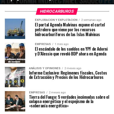
HIDROCARBUROS
EXPLORACIÓN Y EXPLOTACIÓN
2 semanas ago
El portal Agenda Malvinas expone el cartel
petrolero que viene por los recursos
hidrocarburíferos de las Islas Malvinas
EMPRESAS
1 mes ago
El escándalo de los sueldos en YPF de Adorni
y D’Alessio que reveló BDP ahora en Agenda
ANÁLISIS Y OPINIONES
2 meses ago
Informe Exclusivo: Regímenes fiscales, Costos
de Extracción y Precios de los Hidrocarburos
EMPRESAS
2 meses ago
Tierra del Fuego: 5 verdades incómodas sobre el
colapso energético y el espejismo de la
«soberanía energética»