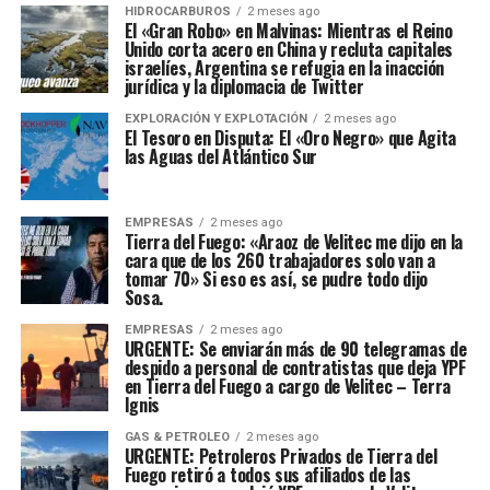
HIDROCARBUROS
2 meses ago
El «Gran Robo» en Malvinas: Mientras el Reino
Unido corta acero en China y recluta capitales
israelíes, Argentina se refugia en la inacción
jurídica y la diplomacia de Twitter
EXPLORACIÓN Y EXPLOTACIÓN
2 meses ago
El Tesoro en Disputa: El «Oro Negro» que Agita
las Aguas del Atlántico Sur
EMPRESAS
2 meses ago
Tierra del Fuego: «Araoz de Velitec me dijo en la
cara que de los 260 trabajadores solo van a
tomar 70» Si eso es así, se pudre todo dijo
Sosa.
EMPRESAS
2 meses ago
URGENTE: Se enviarán más de 90 telegramas de
despido a personal de contratistas que deja YPF
en Tierra del Fuego a cargo de Velitec – Terra
Ignis
GAS & PETROLEO
2 meses ago
URGENTE: Petroleros Privados de Tierra del
Fuego retiró a todos sus afiliados de las