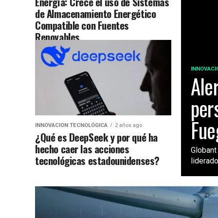
Energía: Crece el uso de Sistemas
de Almacenamiento Energético
Compatible con Fuentes
Renovables
INNOVACI
Ale
pers
Fue
INNOVACION TECNOLÓGICA
2 años ago
¿Qué es DeepSeek y por qué ha
hecho caer las acciones
Globant 
tecnológicas estadounidenses?
liderado