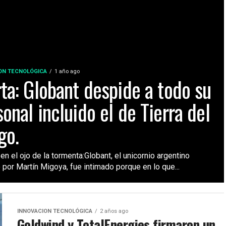
ON TECNOLÓGICA
1 año ago
rta: Globant despide a todo su
onal incluido el de Tierra del
go.
en el ojo de la tormenta:Globant, el unicornio argentino
 por Martín Migoya, fue intimado porque en lo que...
INNOVACION TECNOLÓGICA
2 años ago
Goldwind y TotalEnergies firmaron un