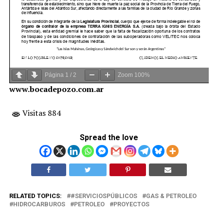
Página
1
/
2
Zoom
100%
www.bocadepozo.com.ar
Visitas 884
Spread the love
RELATED TOPICS:
#SERVICIOSPÚBLICOS
GAS & PETROLEO
HIDROCARBUROS
PETROLEO
PROYECTOS