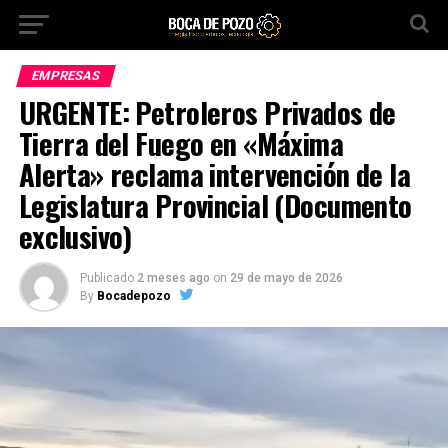
EMPRESAS
URGENTE: Petroleros Privados de
Tierra del Fuego en «Máxima
Alerta» reclama intervención de la
Legislatura Provincial (Documento
exclusivo)
Publicado
2 meses ago
on
29 de mayo de 2026
By
Bocadepozo