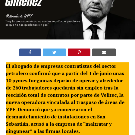
El abogado de empresas contratistas del sector
petrolero confirmó que a partir del 1 de junio unas
10 pymes fueguinas dejarán de operar y alrededor
de 260 trabajadores quedarán sin empleo tras la
rescisión total de contratos por parte de Velitec, la
nueva operadora vinculada al traspaso de áreas de
YPF. Denunció que ya comenzaron el
desmantelamiento de instalaciones en San
Sebastián, acusó a la empresa de “maltratar y
ningunear” a las firmas locales.