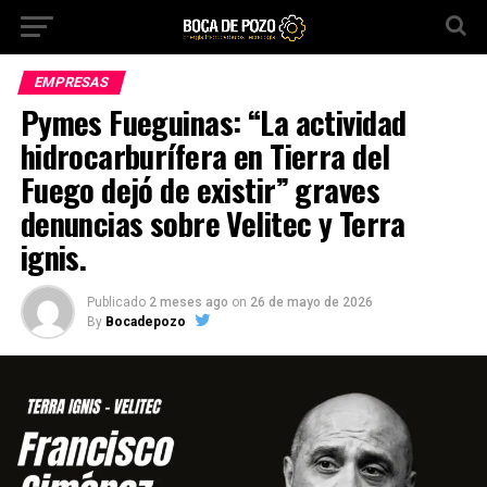
EMPRESAS
Pymes Fueguinas: “La actividad
hidrocarburífera en Tierra del
Fuego dejó de existir” graves
denuncias sobre Velitec y Terra
ignis.
Publicado
2 meses ago
on
26 de mayo de 2026
By
Bocadepozo