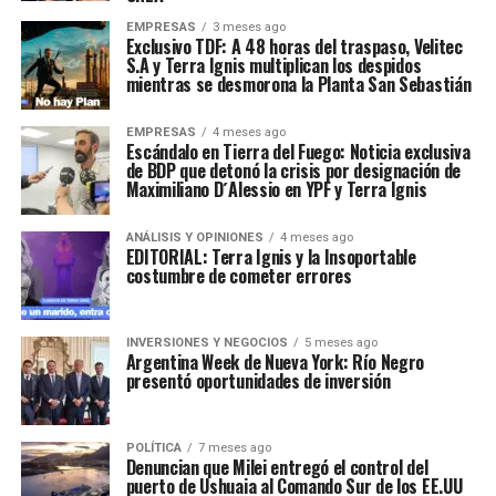
EMPRESAS
3 meses ago
Exclusivo TDF: A 48 horas del traspaso, Velitec
S.A y Terra Ignis multiplican los despidos
mientras se desmorona la Planta San Sebastián
EMPRESAS
4 meses ago
Escándalo en Tierra del Fuego: Noticia exclusiva
de BDP que detonó la crisis por designación de
Maximiliano D´Alessio en YPF y Terra Ignis
ANÁLISIS Y OPINIONES
4 meses ago
EDITORIAL: Terra Ignis y la Insoportable
costumbre de cometer errores
INVERSIONES Y NEGOCIOS
5 meses ago
Argentina Week de Nueva York: Río Negro
presentó oportunidades de inversión
POLÍTICA
7 meses ago
Denuncian que Milei entregó el control del
puerto de Ushuaia al Comando Sur de los EE.UU