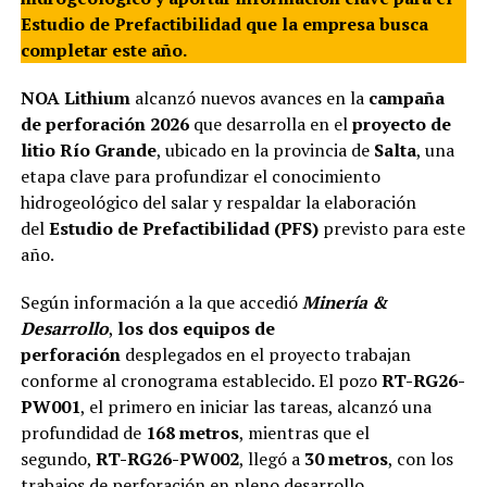
Estudio de Prefactibilidad que la empresa busca
completar este año.
NOA Lithium
alcanzó nuevos avances en la
campaña
de perforación 2026
que desarrolla en el
proyecto de
litio Río Grande
, ubicado en la provincia de
Salta
, una
etapa clave para profundizar el conocimiento
hidrogeológico del salar y respaldar la elaboración
del
Estudio de Prefactibilidad (PFS)
previsto para este
año.
Según información a la que accedió
Minería &
Desarrollo
,
los dos equipos de
perforación
desplegados en el proyecto trabajan
conforme al cronograma establecido. El pozo
RT-RG26-
PW001
, el primero en iniciar las tareas, alcanzó una
profundidad de
168 metros
, mientras que el
segundo,
RT-RG26-PW002
, llegó a
30 metros
, con los
trabajos de perforación en pleno desarrollo.