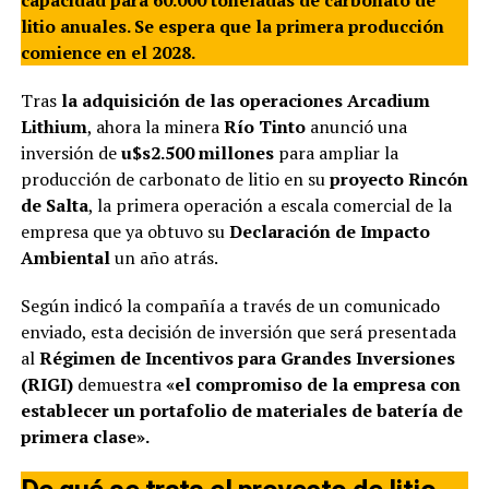
capacidad para 60.000 toneladas de carbonato de
litio anuales. Se espera que la primera producción
comience en el 2028.
Tras
la adquisición de las operaciones Arcadium
Lithium
, ahora la minera
Río Tinto
anunció una
inversión de
u$s2.500 millones
para ampliar la
producción de carbonato de litio en su
proyecto Rincón
de Salta
, la primera operación a escala comercial de la
empresa que ya obtuvo su
Declaración de Impacto
Ambiental
un año atrás.
Según indicó la compañía a través de un comunicado
enviado, esta decisión de inversión que será presentada
al
Régimen de Incentivos para Grandes Inversiones
(RIGI)
demuestra
«el compromiso de la empresa con
establecer un portafolio de materiales de batería de
primera clase».