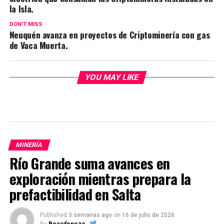
la Isla.
DON'T MISS
Neuquén avanza en proyectos de Criptominería con gas
de Vaca Muerta.
YOU MAY LIKE
MINERÍA
Río Grande suma avances en
exploración mientras prepara la
prefactibilidad en Salta
Published
3 semanas ago
on
16 de julio de 2026
By
Bocadepozo