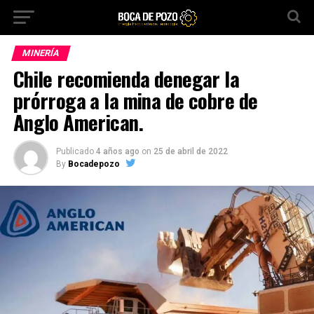
MINERÍA
Chile recomienda denegar la
prórroga a la mina de cobre de
Anglo American.
Publicado
4 años ago
on
25 de abril de 2022
By
Bocadepozo