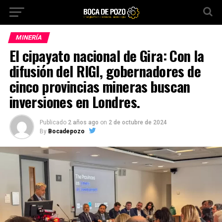
MINERÍA
El cipayato nacional de Gira: Con la
difusión del RIGI, gobernadores de
cinco provincias mineras buscan
inversiones en Londres.
Publicado
2 años ago
on
2 de octubre de 2024
By
Bocadepozo