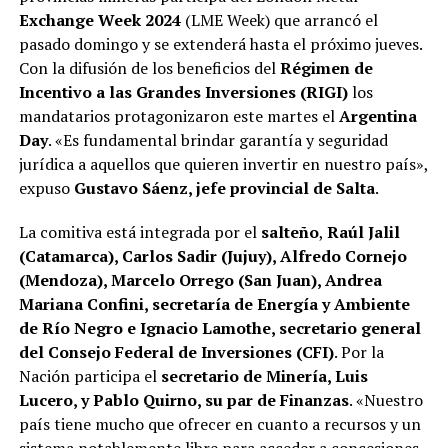
Exchange Week 2024
(LME Week) que arrancó el
pasado domingo y se extenderá hasta el próximo jueves.
Con la difusión de los beneficios del
Régimen de
Incentivo a las Grandes Inversiones (RIGI)
los
mandatarios protagonizaron este martes el
Argentina
Day
. «Es fundamental brindar garantía y seguridad
jurídica a aquellos que quieren invertir en nuestro país»,
expuso
Gustavo Sáenz, jefe provincial de Salta
.
La comitiva está integrada por el
salteño
,
Raúl Jalil
(Catamarca), Carlos Sadir (Jujuy), Alfredo Cornejo
(Mendoza), Marcelo Orrego (San Juan), Andrea
Mariana Confini, secretaría de Energía y Ambiente
de Río Negro e Ignacio Lamothe, secretario general
del Consejo Federal de Inversiones (CFI)
. Por la
Nación participa el
secretario de Minería, Luis
Lucero, y Pablo Quirno, su par de Finanzas
. «Nuestro
país tiene mucho que ofrecer en cuanto a recursos y un
sistema notablemente libre para acceder a concesiones