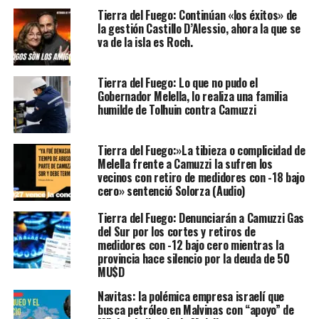
Tierra del Fuego: Continúan «los éxitos» de
la gestión Castillo D’Alessio, ahora la que se
va de la isla es Roch.
Tierra del Fuego: Lo que no pudo el
Gobernador Melella, lo realiza una familia
humilde de Tolhuin contra Camuzzi
Tierra del Fuego:»La tibieza o complicidad de
Melella frente a Camuzzi la sufren los
vecinos con retiro de medidores con -18 bajo
cero» sentenció Solorza (Audio)
Tierra del Fuego: Denunciarán a Camuzzi Gas
del Sur por los cortes y retiros de
medidores con -12 bajo cero mientras la
provincia hace silencio por la deuda de 50
MU$D
Navitas: la polémica empresa israelí que
busca petróleo en Malvinas con “apoyo” de