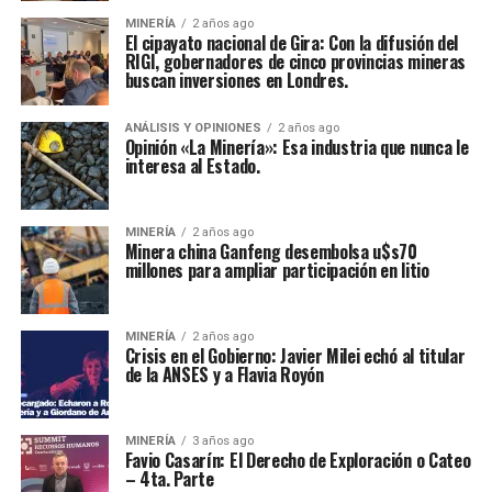
MINERÍA
2 años ago
El cipayato nacional de Gira: Con la difusión del
RIGI, gobernadores de cinco provincias mineras
buscan inversiones en Londres.
ANÁLISIS Y OPINIONES
2 años ago
Opinión «La Minería»: Esa industria que nunca le
interesa al Estado.
MINERÍA
2 años ago
Minera china Ganfeng desembolsa u$s70
millones para ampliar participación en litio
MINERÍA
2 años ago
Crisis en el Gobierno: Javier Milei echó al titular
de la ANSES y a Flavia Royón
MINERÍA
3 años ago
Favio Casarín: El Derecho de Exploración o Cateo
– 4ta. Parte