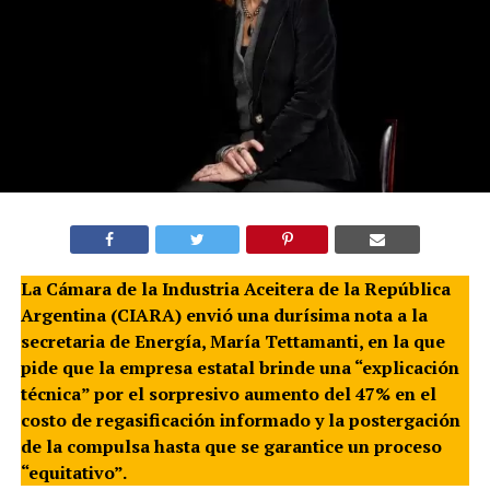
La Cámara de la Industria Aceitera de la República
Argentina (CIARA) envió una durísima nota a la
secretaria de Energía, María Tettamanti, en la que
pide que la empresa estatal brinde una “explicación
técnica” por el sorpresivo aumento del 47% en el
costo de regasificación informado y la postergación
de la compulsa hasta que se garantice un proceso
“equitativo”.