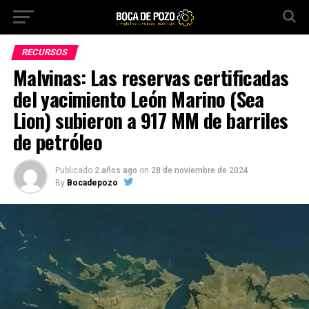
RECURSOS
Malvinas: Las reservas certificadas
del yacimiento León Marino (Sea
Lion) subieron a 917 MM de barriles
de petróleo
Publicado
2 años ago
on
28 de noviembre de 2024
By
Bocadepozo