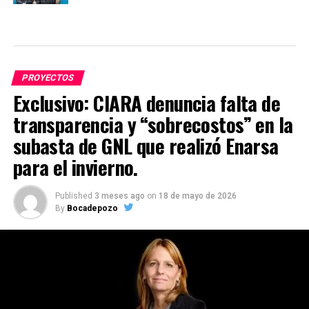
PROYECTOS
Exclusivo: CIARA denuncia falta de
transparencia y “sobrecostos” en la
subasta de GNL que realizó Enarsa
para el invierno.
Published
3 meses ago
on
18 de mayo de 2026
By
Bocadepozo