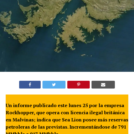
Un informe publicado este lunes 25 por la empresa
Rockhopper, que opera con licencia ilegal británica
en Malvinas; indica que Sea Lion posee más reservas
petroleras de las previstas. Incrementándose de 791
MMbbls a 917 MMbbls.