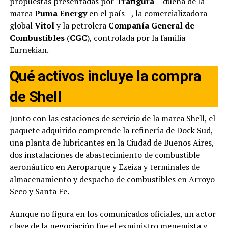
propuestas presentadas por
Trafigura
—dueña de la
marca
Puma Energy
en el país—, la comercializadora
global
Vitol
y la petrolera
Compañía General de
Combustibles
(
CGC
), controlada por la familia
Eurnekian.
Qué activos incluye la compra
de Shell
Junto con las estaciones de servicio de la marca Shell, el
paquete adquirido comprende la refinería de Dock Sud,
una planta de lubricantes en la Ciudad de Buenos Aires,
dos instalaciones de abastecimiento de combustible
aeronáutico en Aeroparque y Ezeiza y terminales de
almacenamiento y despacho de combustibles en Arroyo
Seco y Santa Fe.
Aunque no figura en los comunicados oficiales, un actor
clave de la negociación fue el exministro menemista y