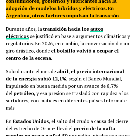
consumidores, gobiernos y fabricantes hacia la
adopción de modelos híbridos y eléctricos. En
Argentina, otros factores impulsan la transición
Durante años, la
transición hacia los
autos
eléctricos
se justificó en base a argumentos climáticos y
regulatorios. En 2026, en cambio, la conversación dio un
giro drástico, donde
el bolsillo volvió a ocupar el
centro de la escena
.
Solo durante el mes de
abril, el precio internacional
de la energía subió 12,1%
, según el Banco Mundial,
impulsado en buena medida por un avance de 8,7%
del
petróleo
, y esa presión se trasladó con rapidez a los
surtidores, con matices en diferentes países.Informate
más
En
Estados Unidos
, el salto del crudo a causa del cierre
del estrecho de Ormuz llevó el
precio de la nafta
regular en mayo a u$s4,50
por galón, niveles que no se