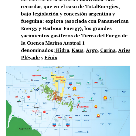
recordar, que en el caso de TotalEnergies,
bajo legislación y concesión argentina y
fueguina; explota (asociada con Panamerican
Energy y Harbour Energy), los grandes
yacimientos gasíferos de Tierra del Fuego de
la Cuenca Marina Austral 1
denominados:
Hidra
,
Kaus
,
Argo
,
Carina
,
Aries
,
V
Pléyade
y
Fénix