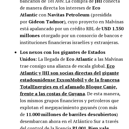
bancarios de Tel Aviv. La compra de
JHI
conecta
de manera directa los intereses de
Eco
Atlantic
con
Navitas Petroleum
(presidida
por
Gideon Tadmor
), cuyo proyecto en Malvinas
está apalancado por un crédito RBL de
USD 1.350
millones
otorgado por un consorcio de bancos e
instituciones financieras israelíes y extranjeras.
Los nexos con los gigantes de Estados
Unidos:
La llegada de
Eco Atlantic
a las Malvinas
trae consigo una alianza de escala global.
Eco
Atlantic y JHI son socias directas del gigante
estadounidense ExxonMobil y de la francesa
TotalEnergies en el afamado Bloque Canje,
frente a las costas de Guyana
. De esta manera,
los mismos grupos financieros y petroleros que
explotan el megayacimiento guyanés (con más
de
11.000 millones de barriles descubiertos
)
desembarcan ahora en el Atlántico Sur a través
del control de la licencia
PL001
.
Bien vale