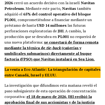
2026
cerró un acuerdo decisivo con la israelí
Navitas
Petroleum
. Mediante este pacto,
Navitas
también
adquirió el
65% del control operativo del bloque
PL001
, comprometiéndose a financiar mediante un
préstamo de hasta
USD 14 millones
las futuras
perforaciones exploratorias de
JHI
. A cambio, la
producción que se descubra en
PL001
no requerirá de
una nueva plataforma:
se conectará de forma remota
mediante la técnica de
tie-back
(cañerías y
umbilicales submarinos) directamente al buque
factoría (FPSO) que Navitas instalará en Sea Lion.
La venta a Eco Atlantic: La triangulación de capitales
entre Canadá, Israel y EE.UU.
La investigación que difundimos esta mañana reveló el
paso subsiguiente de esta operación de concentración
corporativa:
el 18 de mayo de 2026, JHI recibió la
aprobación final de sus accionistas y de la justicia