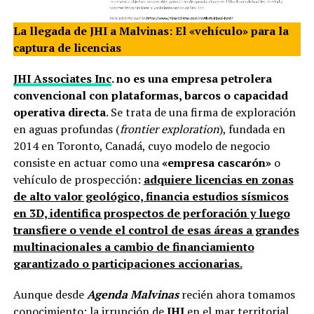
La llegada de JHI a Malvinas: El «vehículo» para la
captura de licencias
JHI Associates Inc
. no es una empresa petrolera
convencional con plataformas, barcos o capacidad
operativa directa
. Se trata de una firma de exploración
en aguas profundas (
frontier exploration
), fundada en
2014 en Toronto, Canadá, cuyo modelo de negocio
consiste en actuar como una
«empresa cascarón»
o
vehículo de prospección:
adquiere licencias en zonas
de alto valor geológico, financia estudios sísmicos
en 3D, identifica prospectos de perforación y luego
transfiere o vende el control de esas áreas a grandes
multinacionales a cambio de financiamiento
garantizado o participaciones accionarias.
Aunque desde
Agenda Malvinas
recién ahora tomamos
conocimiento; la irrupción de
JHI
en el mar territorial