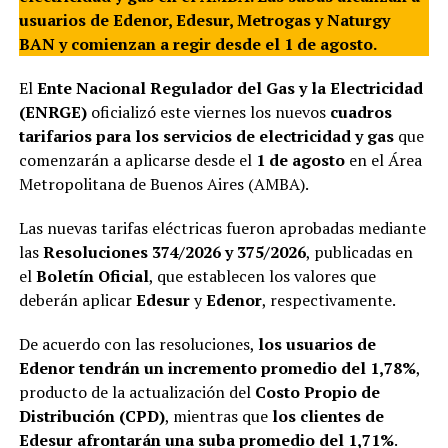
usuarios de Edenor, Edesur, Metrogas y Naturgy
BAN y comienzan a regir desde el 1 de agosto.
El
Ente Nacional Regulador del Gas y la Electricidad
(ENRGE)
oficializó este viernes los nuevos
cuadros
tarifarios para los servicios de electricidad y gas
que
comenzarán a aplicarse desde el
1 de agosto
en el Área
Metropolitana de Buenos Aires (AMBA).
Las nuevas tarifas eléctricas fueron aprobadas mediante
las
Resoluciones 374/2026 y 375/2026
, publicadas en
el
Boletín Oficial
, que establecen los valores que
deberán aplicar
Edesur
y
Edenor
, respectivamente.
De acuerdo con las resoluciones,
los usuarios de
Edenor tendrán un incremento promedio del 1,78%
,
producto de la actualización del
Costo Propio de
Distribución (CPD)
, mientras que
los clientes de
Edesur afrontarán una suba promedio del 1,71%
.