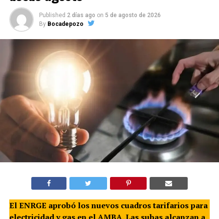
Published
2 días ago
on
5 de agosto de 2026
By
Bocadepozo
El ENRGE aprobó los nuevos cuadros tarifarios para
electricidad y gas en el AMBA. Las subas alcanzan a