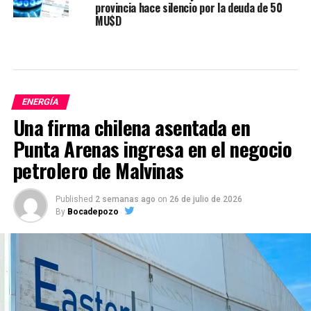
provincia hace silencio por la deuda de 50
MU$D
ENERGÍA
Una firma chilena asentada en
Punta Arenas ingresa en el negocio
petrolero de Malvinas
Published
2 semanas ago
on
26 de julio de 2026
By
Bocadepozo