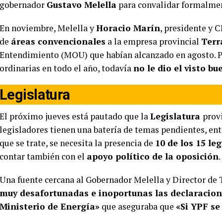
gobernador
Gustavo Melella
para convalidar formalmen
En noviembre, Melella y
Horacio Marín
, presidente y 
de
áreas convencionales
a la empresa provincial
Terr
Entendimiento (MOU) que habían alcanzado en agosto. Per
ordinarias en todo el año, todavía
no le dio el visto b
Legislatura
El próximo jueves está pautado que la
Legislatura
provi
legisladores tienen una batería de temas pendientes, entr
que se trate, se necesita la presencia de
10 de los 15 le
contar también con el
apoyo político de la oposición
.
Una fuente cercana al Gobernador Melella y Director de 
muy desafortunadas e inoportunas las declaracione
Ministerio de Energía»
que aseguraba que
«Si YPF se 