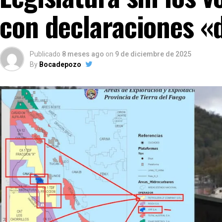
con declaraciones «
Publicado
8 meses ago
on
9 de diciembre de 2025
By
Bocadepozo