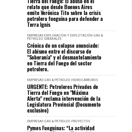
Tierra del Fuego: El abuso en el
relato que desde Buenos Aires
emite Verónica Tito sobre la crisis
petrolera fueguina para defender a
Terra Ignis
EMPRESAS
EXPLORACIÓN Y EXPLOTACIÓN
GAS &
PETROLEO
GREMIALES
Crónica de un colapso anunciado:
El abismo entre el discurso de
"Soberanía" y el desmantelamiento
en Tierra del Fuego del sector
petrolero.
EMPRESAS
GAS & PETROLEO
HIDROCARBUROS
URGENTE: Petroleros Privados de
Tierra del Fuego en "Máxima
Alerta" reclama intervención de la
Legislatura Provincial (Documento
exclusivo)
EMPRESAS
GAS & PETROLEO
PROYECTOS
Pymes Fueguinas: “La actividad