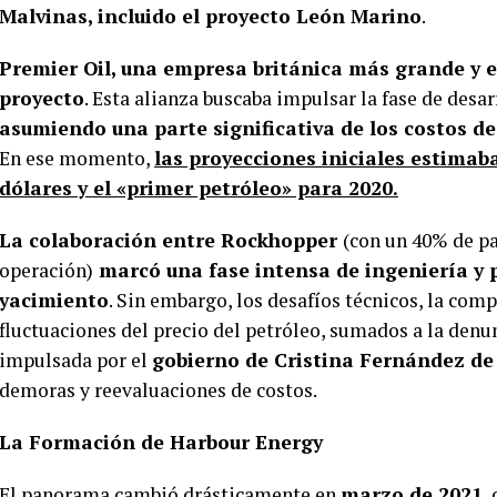
Malvinas, incluido el proyecto León Marino
.
Premier Oil, una empresa británica más grande y es
proyecto
. Esta alianza buscaba impulsar la fase de desa
asumiendo una parte significativa de los costos d
En ese momento,
las proyecciones iniciales estimab
dólares y el «primer petróleo» para 2020.
La colaboración entre Rockhopper
(con un 40% de pa
operación)
marcó una fase intensa de ingeniería y p
yacimiento
. Sin embargo, los desafíos técnicos, la comp
fluctuaciones del precio del petróleo, sumados a la denu
impulsada por el
gobierno de Cristina Fernández de
demoras y reevaluaciones de costos.
La Formación de Harbour Energy
El panorama cambió drásticamente
en
marzo de 2021
,