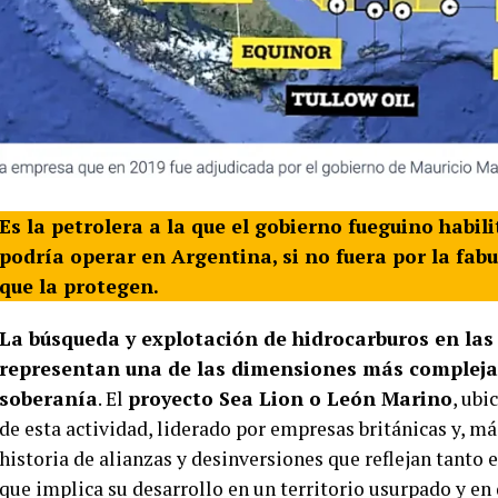
Es la petrolera a la que el gobierno fueguino habi
podría operar en Argentina, si no fuera por la fab
que la protegen.
La búsqueda y explotación de hidrocarburos en las
representan una de las dimensiones más complejas 
soberanía
. El
proyecto Sea Lion o León Marino
, ubi
de esta actividad, liderado por empresas británicas y, má
historia de alianzas y desinversiones que reflejan tanto 
que implica su desarrollo en un territorio usurpado y en 