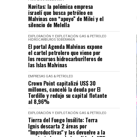
Navitas: la polémica empresa
israelí que busca petróleo en
Malvinas con “apoyo” de Milei y el
silencio de Melella
EXPLORACIÓN Y EXPLOTACIÓN
GAS & PETROLEO
HIDROCARBUROS
SOBERANÍA
El portal Agenda Malvinas expone
el cartel petrolero que viene por
los recursos hidrocarburíferos de
las Islas Malvinas
EMPRESAS
GAS & PETROLEO
Crown Point capitalizó US$ 30
millones, canceló la deuda por El
Tordillo y redujo su capital flotante
al 8,96%
EXPLORACIÓN Y EXPLOTACIÓN
GAS & PETROLEO
Tierra del Fuego Insólito: Terra
Ignis descarta 2 áreas por
"Improductivas" y las devuelve a la