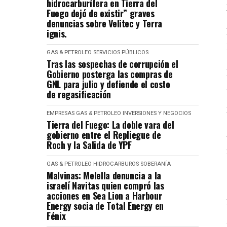
hidrocarburífera en Tierra del
Fuego dejó de existir” graves
denuncias sobre Velitec y Terra
ignis.
GAS & PETROLEO
SERVICIOS PÚBLICOS
Tras las sospechas de corrupción el
Gobierno posterga las compras de
GNL para julio y defiende el costo
de regasificación
EMPRESAS
GAS & PETROLEO
INVERSIONES Y NEGOCIOS
Tierra del Fuego: La doble vara del
gobierno entre el Repliegue de
Roch y la Salida de YPF
GAS & PETROLEO
HIDROCARBUROS
SOBERANÍA
Malvinas: Melella denuncia a la
israelí Navitas quien compró las
acciones en Sea Lion a Harbour
Energy socia de Total Energy en
Fénix