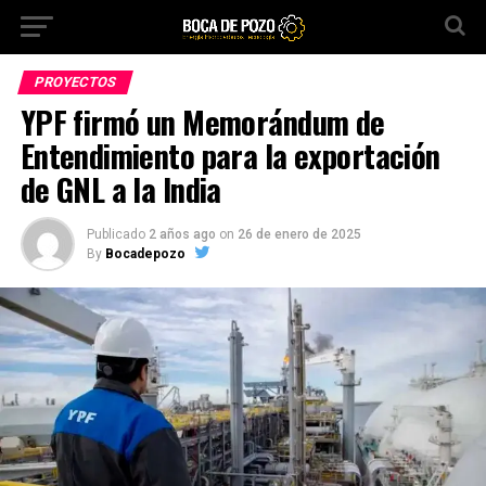
PROYECTOS
YPF firmó un Memorándum de
Entendimiento para la exportación
de GNL a la India
Publicado
2 años ago
on
26 de enero de 2025
By
Bocadepozo