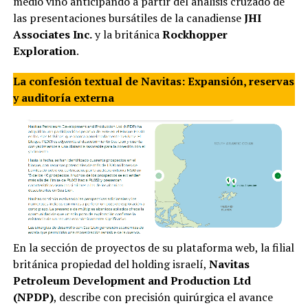
medio vino anticipando a partir del análisis cruzado de
las presentaciones bursátiles de la canadiense
JHI
Associates Inc.
y la británica
Rockhopper
Exploration
.
La confesión textual de Navitas: Expansión, reservas
y auditoría externa
En la sección de proyectos de su plataforma web, la filial
británica propiedad del holding israelí,
Navitas
Petroleum Development and Production Ltd
(NPDP)
, describe con precisión quirúrgica el avance