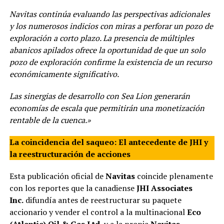
Navitas continúa evaluando las perspectivas adicionales
y los numerosos indicios con miras a perforar un pozo de
exploración a corto plazo. La presencia de múltiples
abanicos apilados ofrece la oportunidad de que un solo
pozo de exploración confirme la existencia de un recurso
económicamente significativo.
Las sinergias de desarrollo con Sea Lion generarán
economías de escala que permitirán una monetización
rentable de la cuenca.»
La coincidencia del saqueo: El antecedente de JHI y
la reestructuración de acciones
Esta publicación oficial de
Navitas
coincide plenamente
con los reportes que la canadiense
JHI Associates
Inc.
difundía antes de reestructurar su paquete
accionario y vender el control a la multinacional
Eco
(Atlantic) Oil & Gas Ltd.
y a la propia
Navitas
.