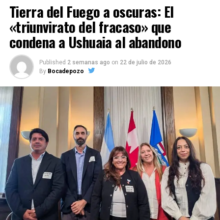
Tierra del Fuego a oscuras: El
«triunvirato del fracaso» que
condena a Ushuaia al abandono
Published
2 semanas ago
on
22 de julio de 2026
By
Bocadepozo