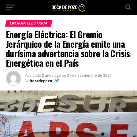
ENERGÍA ELÉCTRICA
Energía Eléctrica: El Gremio
Jerárquico de la Energía emite una
durísima advertencia sobre la Crisis
Energética en el País
Publicado
2 años ago
on
27 de septiembre de 2024
By
Bocadepozo