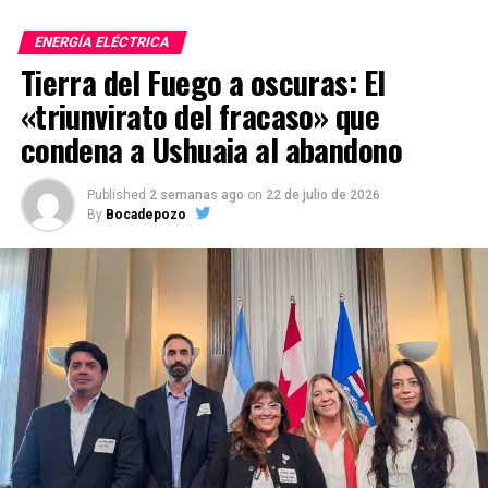
ENERGÍA ELÉCTRICA
Tierra del Fuego a oscuras: El
«triunvirato del fracaso» que
condena a Ushuaia al abandono
Published
2 semanas ago
on
22 de julio de 2026
By
Bocadepozo