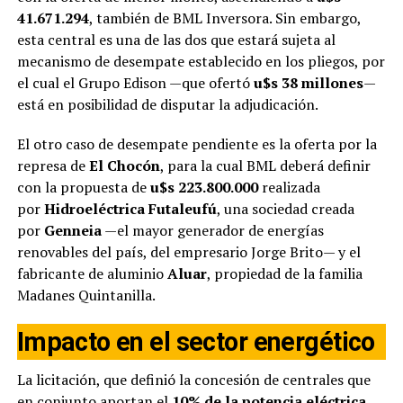
41.671.294
, también de BML Inversora. Sin embargo,
esta central es una de las dos que estará sujeta al
mecanismo de desempate establecido en los pliegos, por
el cual el Grupo Edison —que ofertó
u$s 38 millones
—
está en posibilidad de disputar la adjudicación.
El otro caso de desempate pendiente es la oferta por la
represa de
El Chocón
, para la cual BML deberá definir
con la propuesta de
u$s 223.800.000
realizada
por
Hidroeléctrica Futaleufú
, una sociedad creada
por
Genneia
—el mayor generador de energías
renovables del país, del empresario Jorge Brito— y el
fabricante de aluminio
Aluar
, propiedad de la familia
Madanes Quintanilla.
Impacto en el sector energético
La licitación, que definió la concesión de centrales que
en conjunto aportan el
10% de la potencia eléctrica