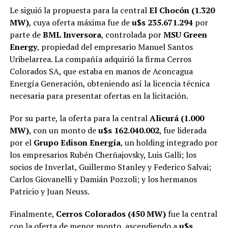
Le siguió la propuesta para la central
El Chocón (1.320
MW)
, cuya oferta máxima fue de
u$s 235.671.294
por
parte de
BML Inversora
, controlada por
MSU Green
Energy
, propiedad del empresario Manuel Santos
Uribelarrea. La compañía adquirió la firma Cerros
Colorados SA, que estaba en manos de Aconcagua
Energía Generación, obteniendo así la licencia técnica
necesaria para presentar ofertas en la licitación.
Por su parte, la oferta para la central
Alicurá (1.000
MW)
, con un monto de
u$s 162.040.002
, fue liderada
por el
Grupo Edison Energía
, un holding integrado por
los empresarios Rubén Cherñajovsky, Luis Galli; los
socios de Inverlat, Guillermo Stanley y Federico Salvai;
Carlos Giovanelli y Damián Pozzoli; y los hermanos
Patricio y Juan Neuss.
Finalmente,
Cerros Colorados (450 MW)
fue la central
con la oferta de menor monto, ascendiendo a
u$s