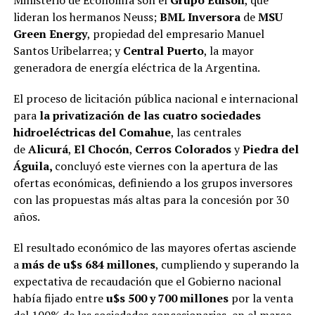
lideran los hermanos Neuss;
BML Inversora
de
MSU
Green Energy
, propiedad del empresario Manuel
Santos Uribelarrea; y
Central Puerto
, la mayor
generadora de energía eléctrica de la Argentina.
El proceso de licitación pública nacional e internacional
para
la privatización de las cuatro sociedades
hidroeléctricas del Comahue
, las centrales
de
Alicurá
,
El Chocón
,
Cerros Colorados
y
Piedra del
Águila,
concluyó este viernes con la apertura de las
ofertas económicas, definiendo a los grupos inversores
con las propuestas más altas para la concesión por 30
años.
El resultado económico de las mayores ofertas asciende
a
más de u$s 684 millones
, cumpliendo y superando la
expectativa de recaudación que el Gobierno nacional
había fijado entre
u$s 500 y 700 millones
por la venta
del 100% de las sociedades concesionarias, en el marco