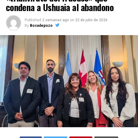
condena a Ushuaia al abandono
Published
2 semanas ago
on
22 de julio de 2026
By
Bocadepozo