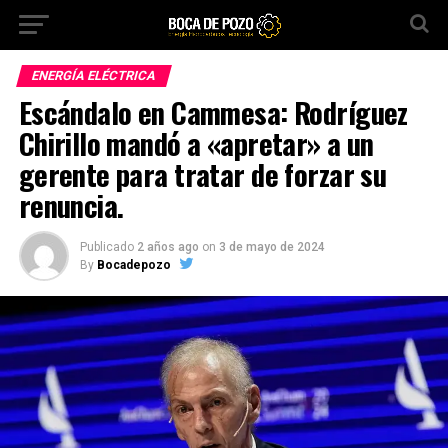
ENERGÍA ELÉCTRICA
Escándalo en Cammesa: Rodríguez
Chirillo mandó a «apretar» a un
gerente para tratar de forzar su
renuncia.
Publicado
2 años ago
on
3 de mayo de 2024
By
Bocadepozo