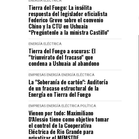
ENERGÍA ELÉCTRICA
Tierra del Fuego: La insólita
respuesta del legislador oficialista
Federico Greve sobre el convenio
Chino y la CTU en Ushuaia
“Pregúntenle a la ministra Castillo"
ENERGÍA ELÉCTRICA
Tierra del Fuego a oscuras: El
"triunvirato del fracaso" que
condena a Ushuaia al abandono
EMPRESAS
ENERGÍA
ENERGÍA ELÉCTRICA
La "Soberanía de cartón": Auditoría
de un fracaso estructural de la
Energía en Tierra del Fuego
EMPRESAS
ENERGÍA ELÉCTRICA
POLÍTICA
Vienen por todo: Maximiliano
D'Alessio tiene como objetivo tomar
el control de la Cooperativa
Eléctrica de Rio Grande para
privatizar el MEMSTDF