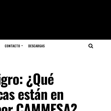
CONTACTO
DESCARGAS
igro: ¿Qué
cas están en
 por CAMMESA?