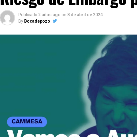
Publicado
2 años ago
on
8 de abril de 2024
By
Bocadepozo