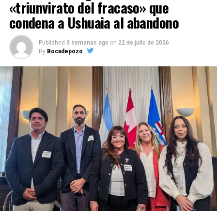
«triunvirato del fracaso» que
condena a Ushuaia al abandono
Published
3 semanas ago
on
22 de julio de 2026
By
Bocadepozo