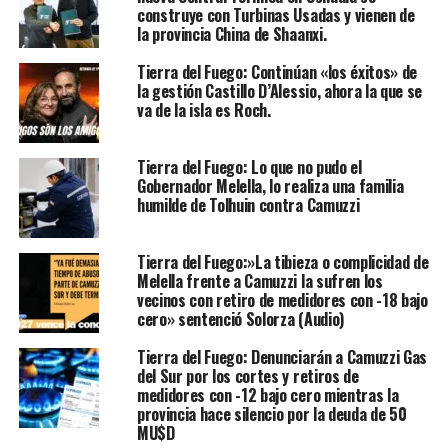
construye con Turbinas Usadas y vienen de
la provincia China de Shaanxi.
Tierra del Fuego: Continúan «los éxitos» de
la gestión Castillo D’Alessio, ahora la que se
va de la isla es Roch.
Tierra del Fuego: Lo que no pudo el
Gobernador Melella, lo realiza una familia
humilde de Tolhuin contra Camuzzi
Tierra del Fuego:»La tibieza o complicidad de
Melella frente a Camuzzi la sufren los
vecinos con retiro de medidores con -18 bajo
cero» sentenció Solorza (Audio)
Tierra del Fuego: Denunciarán a Camuzzi Gas
del Sur por los cortes y retiros de
medidores con -12 bajo cero mientras la
provincia hace silencio por la deuda de 50
MU$D