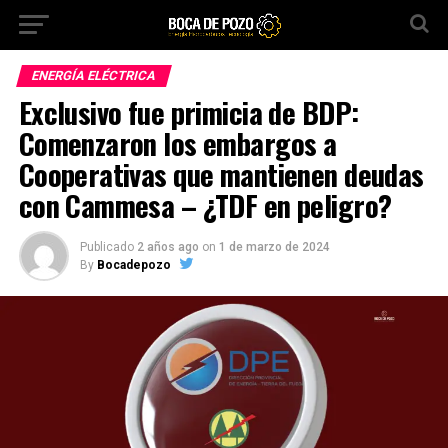
ENERGÍA ELÉCTRICA
Exclusivo fue primicia de BDP:
Comenzaron los embargos a
Cooperativas que mantienen deudas
con Cammesa – ¿TDF en peligro?
Publicado
2 años ago
on
1 de marzo de 2024
By
Bocadepozo