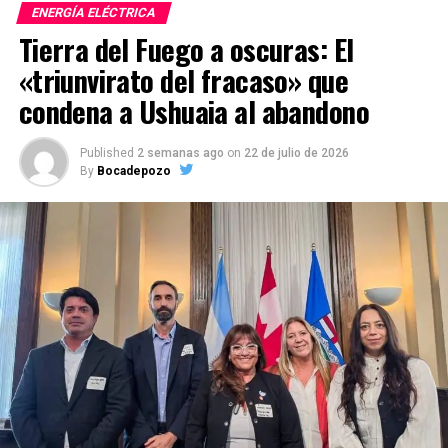
ENERGÍA ELÉCTRICA
Tierra del Fuego a oscuras: El
«triunvirato del fracaso» que
condena a Ushuaia al abandono
Published
2 semanas ago
on
22 de julio de 2026
By
Bocadepozo