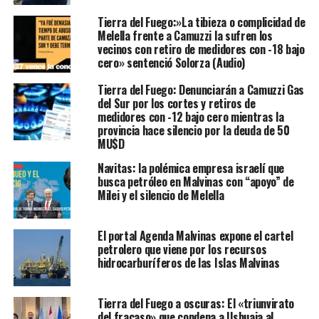
Tierra del Fuego:»La tibieza o complicidad de
Melella frente a Camuzzi la sufren los
vecinos con retiro de medidores con -18 bajo
cero» sentenció Solorza (Audio)
Tierra del Fuego: Denunciarán a Camuzzi Gas
del Sur por los cortes y retiros de
medidores con -12 bajo cero mientras la
provincia hace silencio por la deuda de 50
MU$D
Navitas: la polémica empresa israelí que
busca petróleo en Malvinas con “apoyo” de
Milei y el silencio de Melella
El portal Agenda Malvinas expone el cartel
petrolero que viene por los recursos
hidrocarburíferos de las Islas Malvinas
Tierra del Fuego a oscuras: El «triunvirato
del fracaso» que condena a Ushuaia al