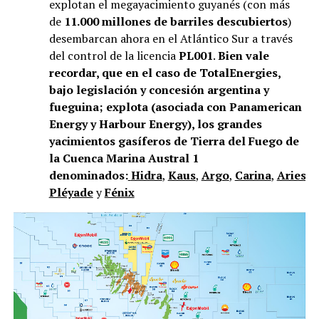
explotan el megayacimiento guyanés (con más
de
11.000 millones de barriles descubiertos
)
desembarcan ahora en el Atlántico Sur a través
del control de la licencia
PL001
.
Bien vale
recordar, que en el caso de TotalEnergies,
bajo legislación y concesión argentina y
fueguina; explota (asociada con Panamerican
Energy y Harbour Energy), los grandes
yacimientos gasíferos de Tierra del Fuego de
la Cuenca Marina Austral 1
denominados:
Hidra
,
Kaus
,
Argo
,
Carina
,
Aries
,
V
Pléyade
y
Fénix