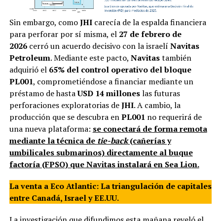
Sin embargo, como
JHI
carecía de la espalda financiera
para perforar por sí misma, el
27 de febrero de
2026
cerró un acuerdo decisivo con la israelí
Navitas
Petroleum
. Mediante este pacto,
Navitas
también
adquirió el
65% del control operativo del bloque
PL001
, comprometiéndose a financiar mediante un
préstamo de hasta
USD 14 millones
las futuras
perforaciones exploratorias de
JHI
. A cambio, la
producción que se descubra en
PL001
no requerirá de
una nueva plataforma:
se conectará de forma remota
mediante la técnica de
tie-back
(cañerías y
umbilicales submarinos) directamente al buque
factoría (FPSO) que Navitas instalará en Sea Lion.
La venta a Eco Atlantic: La triangulación de capitales
entre Canadá, Israel y EE.UU.
La investigación que difundimos esta mañana reveló el