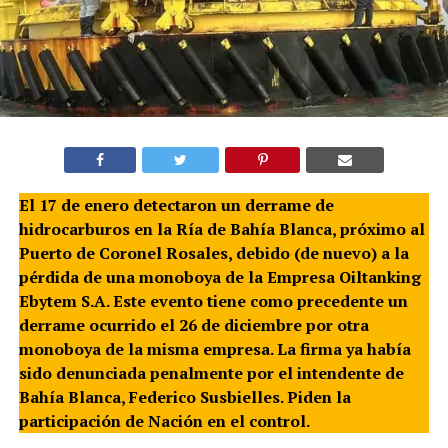
El 17 de enero detectaron un derrame de
hidrocarburos en la Ría de Bahía Blanca, próximo al
Puerto de Coronel Rosales, debido (de nuevo) a la
pérdida de una monoboya de la Empresa Oiltanking
Ebytem S.A. Este evento tiene como precedente un
derrame ocurrido el 26 de diciembre por otra
monoboya de la misma empresa. La firma ya había
sido denunciada penalmente por el intendente de
Bahía Blanca, Federico Susbielles. Piden la
participación de Nación en el control.