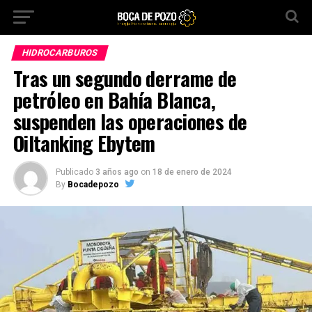
HIDROCARBUROS
Tras un segundo derrame de
petróleo en Bahía Blanca,
suspenden las operaciones de
Oiltanking Ebytem
Publicado
3 años ago
on
18 de enero de 2024
By
Bocadepozo