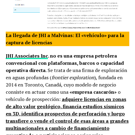
La llegada de JHI a Malvinas: El «vehículo» para la
captura de licencias
JHI Associates Inc
. no es una empresa petrolera
convencional con plataformas, barcos o capacidad
operativa directa
. Se trata de una firma de exploración
en aguas profundas (
frontier exploration
), fundada en
2014 en Toronto, Canadá, cuyo modelo de negocio
consiste en actuar como una
«empresa cascarón»
o
vehículo de prospección:
adquiere licencias en zonas
de alto valor geológico, financia estudios sísmicos
en 3D, identifica prospectos de perforación y luego
transfiere o vende el control de esas áreas a grandes
multinacionales a cambio de financiamiento