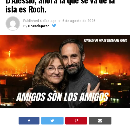
isla es Roch.
Published
4 días ago
on
6 de agosto de 2026
By
Bocadepozo