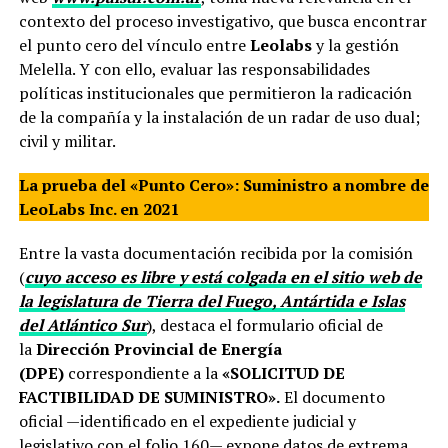
contexto del proceso investigativo, que busca encontrar
el punto cero del vínculo entre
Leolabs
y la gestión
Melella. Y con ello, evaluar las responsabilidades
políticas institucionales que permitieron la radicación
de la compañía y la instalación de un radar de uso dual;
civil y militar.
La prueba del «Punto Cero»: Suministro a nombre de
LeoLabs Inc. en 2021
Entre la vasta documentación recibida por la comisión
(
cuyo acceso es libre y está colgada en el sitio web de
la legislatura de Tierra del Fuego, Antártida e Islas
del Atlántico Sur
), destaca el formulario oficial de
la
Dirección Provincial de Energía
(DPE)
correspondiente a la
«SOLICITUD DE
FACTIBILIDAD DE SUMINISTRO».
El documento
oficial —identificado en el expediente judicial y
legislativo con el folio 160— expone datos de extrema