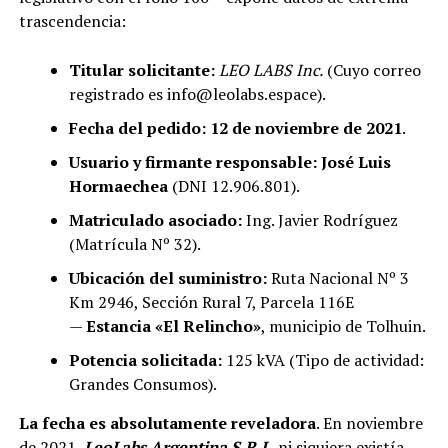
trascendencia:
Titular solicitante:
LEO LABS Inc.
(Cuyo correo
registrado es info@leolabs.espace).
Fecha del pedido:
12 de noviembre de 2021
.
Usuario y firmante responsable:
José Luis
Hormaechea
(DNI 12.906.801).
Matriculado asociado:
Ing. Javier Rodríguez
(Matrícula Nº 32).
Ubicación del suministro:
Ruta Nacional Nº 3
Km 2946, Sección Rural 7, Parcela 116E
—
Estancia «El Relincho»
, municipio de Tolhuin.
Potencia solicitada:
125 kVA (Tipo de actividad:
Grandes Consumos).
La fecha es absolutamente reveladora
. En noviembre
de 2021,
LeoLabs Argentina S.R.L
.
ni siquiera existía