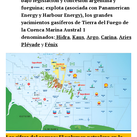
bajo legislación y concesión argentina y
fueguina; explota (asociada con Panamerican
Energy y Harbour Energy), los grandes
yacimientos gasíferos de Tierra del Fuego de
la Cuenca Marina Austral 1
denominados:
Hidra
,
Kaus
,
Argo
,
Carina
,
Aries
,
V
Pléyade
y
Fénix
Las cifras del saqueo: El volumen petrolero en la