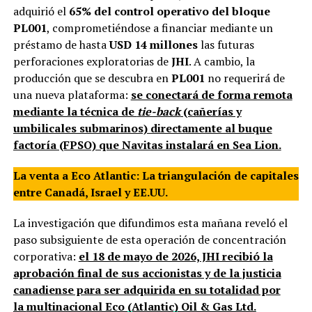
adquirió el
65% del control operativo del bloque
PL001
, comprometiéndose a financiar mediante un
préstamo de hasta
USD 14 millones
las futuras
perforaciones exploratorias de
JHI
. A cambio, la
producción que se descubra en
PL001
no requerirá de
una nueva plataforma:
se conectará de forma remota
mediante la técnica de
tie-back
(cañerías y
umbilicales submarinos) directamente al buque
factoría (FPSO) que Navitas instalará en Sea Lion.
La venta a Eco Atlantic: La triangulación de capitales
entre Canadá, Israel y EE.UU.
La investigación que difundimos esta mañana reveló el
paso subsiguiente de esta operación de concentración
corporativa:
el 18 de mayo de 2026, JHI recibió la
aprobación final de sus accionistas y de la justicia
canadiense para ser adquirida en su totalidad por
la
multinacional Eco (Atlantic) Oil & Gas Ltd.