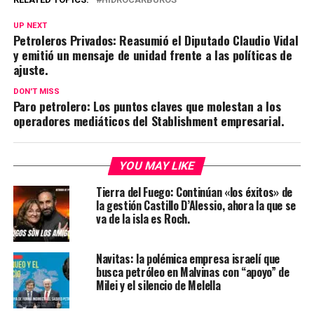
UP NEXT
Petroleros Privados: Reasumió el Diputado Claudio Vidal
y emitió un mensaje de unidad frente a las políticas de
ajuste.
DON'T MISS
Paro petrolero: Los puntos claves que molestan a los
operadores mediáticos del Stablishment empresarial.
YOU MAY LIKE
Tierra del Fuego: Continúan «los éxitos» de
la gestión Castillo D’Alessio, ahora la que se
va de la isla es Roch.
Navitas: la polémica empresa israelí que
busca petróleo en Malvinas con “apoyo” de
Milei y el silencio de Melella