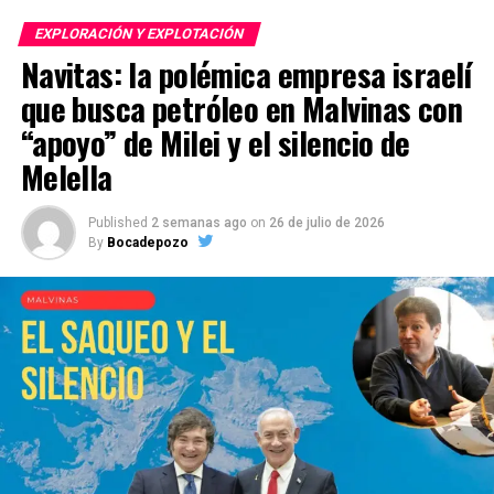
EXPLORACIÓN Y EXPLOTACIÓN
Navitas: la polémica empresa israelí
que busca petróleo en Malvinas con
“apoyo” de Milei y el silencio de
Melella
Published
2 semanas ago
on
26 de julio de 2026
By
Bocadepozo