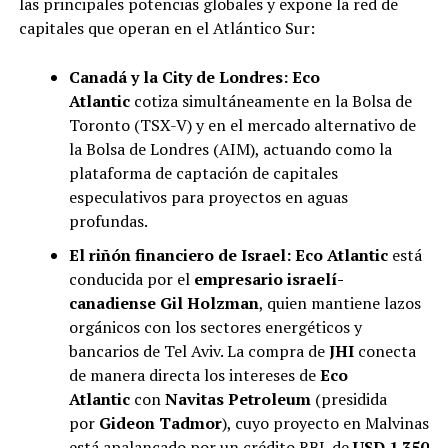
las principales potencias globales y expone la red de
capitales que operan en el Atlántico Sur:
Canadá y la City de Londres:
Eco
Atlantic
cotiza simultáneamente en la Bolsa de
Toronto (TSX-V) y en el mercado alternativo de
la Bolsa de Londres (AIM), actuando como la
plataforma de captación de capitales
especulativos para proyectos en aguas
profundas.
El riñón financiero de Israel:
Eco Atlantic
está
conducida por el
empresario israelí-
canadiense Gil Holzman
, quien mantiene lazos
orgánicos con los sectores energéticos y
bancarios de Tel Aviv. La compra de
JHI
conecta
de manera directa los intereses de
Eco
Atlantic
con
Navitas Petroleum
(presidida
por
Gideon Tadmor
), cuyo proyecto en Malvinas
está apalancado por un crédito RBL de
USD 1.350