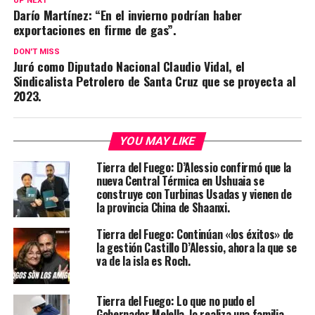
UP NEXT
Darío Martínez: “En el invierno podrían haber
exportaciones en firme de gas”.
DON'T MISS
Juró como Diputado Nacional Claudio Vidal, el
Sindicalista Petrolero de Santa Cruz que se proyecta al
2023.
YOU MAY LIKE
Tierra del Fuego: D’Alessio confirmó que la
nueva Central Térmica en Ushuaia se
construye con Turbinas Usadas y vienen de
la provincia China de Shaanxi.
Tierra del Fuego: Continúan «los éxitos» de
la gestión Castillo D’Alessio, ahora la que se
va de la isla es Roch.
Tierra del Fuego: Lo que no pudo el
Gobernador Melella, lo realiza una familia