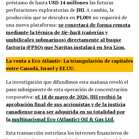
préstamo de hasta
USD 14 millones
las futuras
perforaciones exploratorias de
JHI
. A cambio, la
producción que se descubra en
PL001
no requerirá de
una nueva plataforma:
se conectará de forma remota
mediante la técnica de
tie-back
(cañerías y
umbilicales submarinos) directamente al buque
factoría (FPSO) que Navitas instalará en Sea Lion.
La venta a Eco Atlantic: La triangulación de capitales
entre Canadá, Israel y EE.UU.
La investigación que difundimos esta mañana reveló el
paso subsiguiente de esta operación de concentración
corporativa:
el 18 de mayo de 2026, JHI recibió la
aprobación final de sus accionistas y de la justicia
canadiense para ser adquirida en su totalidad por
la
multinacional Eco (Atlantic) Oil & Gas Ltd.
Esta transacción entrelaza los intereses financieros de