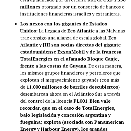
millones
otorgado por un consorcio de bancos e
instituciones financieras israelíes y extranjeras.
Los nexos con los gigantes de Estados
Unidos:
La llegada de
Eco Atlantic
a las Malvinas
trae consigo una alianza de escala global.
Eco
Atlantic y JHI son socias directas del gigante
estadounidense ExxonMobil y de la francesa
TotalEnergies en el afamado Bloque Canje,
frente a las costas de Guyana
. De esta manera,
los mismos grupos financieros y petroleros que
explotan el megayacimiento guyanés (con más
de
11.000 millones de barriles descubiertos
)
desembarcan ahora en el Atlántico Sur a través
del control de la licencia
PL001
.
Bien vale
recordar, que en el caso de TotalEnergies,
bajo legislación y concesión argentina y
fueguina; explota (asociada con Panamerican
Energy y Harbour Energy), los grandes