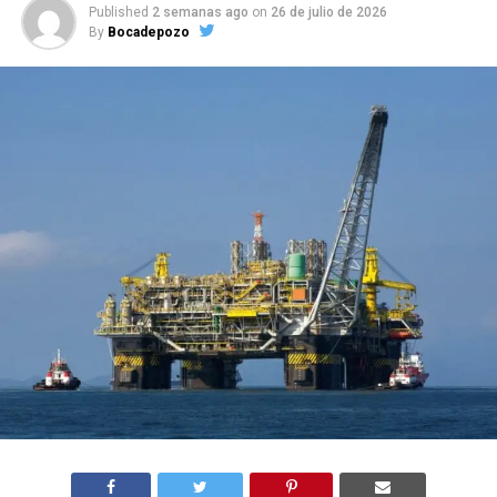
Published
2 semanas ago
on
26 de julio de 2026
By
Bocadepozo