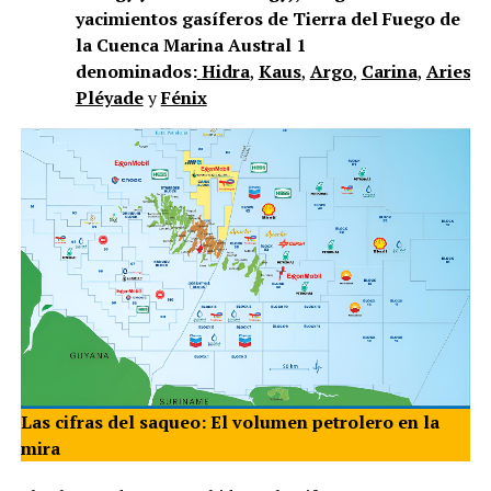
yacimientos gasíferos de Tierra del Fuego de
la Cuenca Marina Austral 1
denominados:
Hidra
,
Kaus
,
Argo
,
Carina
,
Aries
,
V
Pléyade
y
Fénix
Las cifras del saqueo: El volumen petrolero en la
mira