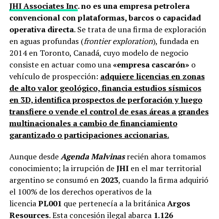
JHI Associates Inc
. no es una empresa petrolera
convencional con plataformas, barcos o capacidad
operativa directa
. Se trata de una firma de exploración
en aguas profundas (
frontier exploration
), fundada en
2014 en Toronto, Canadá, cuyo modelo de negocio
consiste en actuar como una
«empresa cascarón»
o
vehículo de prospección:
adquiere licencias en zonas
de alto valor geológico, financia estudios sísmicos
en 3D, identifica prospectos de perforación y luego
transfiere o vende el control de esas áreas a grandes
multinacionales a cambio de financiamiento
garantizado o participaciones accionarias.
Aunque desde
Agenda Malvinas
recién ahora tomamos
conocimiento; la irrupción de
JHI
en el mar territorial
argentino se consumó en
2023
, cuando la firma adquirió
el 100% de los derechos operativos de la
licencia
PL001
que pertenecía a la británica
Argos
Resources
. Esta concesión ilegal abarca
1.126