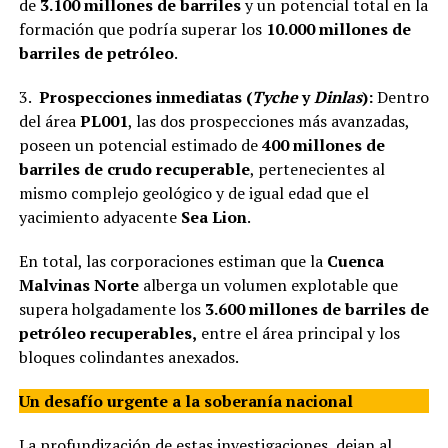
de
3.100 millones de barriles
y un potencial total en la
formación que podría superar los
10.000 millones de
barriles de petróleo
.
3.
Prospecciones inmediatas (
Tyche
y
Dinlas
):
Dentro
del área
PL001
, las dos prospecciones más avanzadas,
poseen un potencial estimado de
400 millones de
barriles de crudo recuperable
, pertenecientes al
mismo complejo geológico y de igual edad que el
yacimiento adyacente
Sea Lion
.
En total, las corporaciones estiman que la
Cuenca
Malvinas Norte
alberga un volumen explotable que
supera holgadamente los
3.600 millones de barriles de
petróleo recuperables,
entre el área principal y los
bloques colindantes anexados.
Un desafío urgente a la soberanía nacional
La profundización de estas investigaciones, dejan al