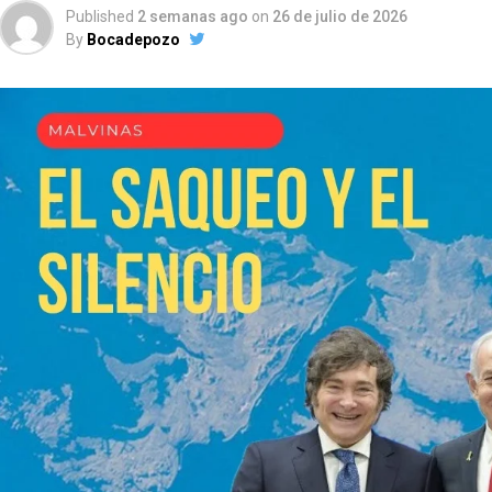
Published
2 semanas ago
on
26 de julio de 2026
By
Bocadepozo