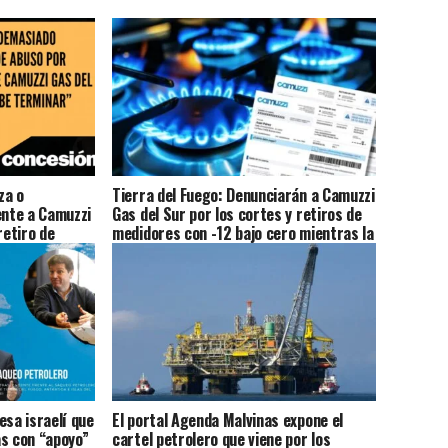
za o
Tierra del Fuego: Denunciarán a Camuzzi
ente a Camuzzi
Gas del Sur por los cortes y retiros de
retiro de
medidores con -12 bajo cero mientras la
ero» sentenció
provincia hace silencio por la deuda de
50 MU$D
esa israelí que
El portal Agenda Malvinas expone el
as con “apoyo”
cartel petrolero que viene por los