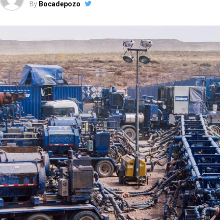
By
Bocadepozo