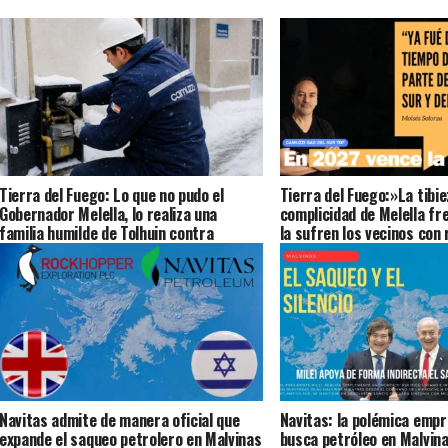
Tierra del Fuego: Lo que no pudo el
Tierra del Fuego:»La tibie
Gobernador Melella, lo realiza una
complicidad de Melella fr
familia humilde de Tolhuin contra
la sufren los vecinos con 
Camuzzi
medidores con -18 bajo c
Solorza (Audio)
Navitas admite de manera oficial que
Navitas: la polémica empr
expande el saqueo petrolero en Malvinas
busca petróleo en Malvin