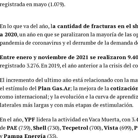
registrada en mayo (1.079).
En lo que va del año, l
a cantidad de fracturas en el 
a 2020
, un año en que se paralizaron la mayoría de las 
pandemia de coronavirus y el derrumbe de la demanda de
Entre enero y noviembre de 2021 se realizaron 9.4
registrado 3.276. En 2019, el año anterior a la crisis del c
El incremento del ultimo año está relacionado con la may
el estímulo del
Plan Gas.Ar
; la mejora de la
cotización
como internacional; y la evolución e la curva de aprendi
laterales más largas y con más etapas de estimulación.
En el año,
YPF
lidera la actividad en Vaca Muerta, con 3.
de
PAE
(759),
Shell
(730),
Tecpetrol
(700),
Vista
(699),
P
y
Pampa Energía
(35).