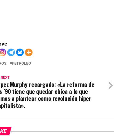
ove
ROS
PETROLEO
 NEXT
ópez Murphy recargado: «La reforma de
s ´90 tiene que quedar chica a lo que
amos a plantear como revolución híper
pitalista».
IKE