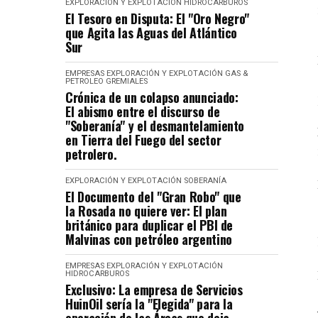
EXPLORACIÓN Y EXPLOTACIÓN
HIDROCARBUROS
El Tesoro en Disputa: El "Oro Negro"
que Agita las Aguas del Atlántico
Sur
EMPRESAS
EXPLORACIÓN Y EXPLOTACIÓN
GAS &
PETROLEO
GREMIALES
Crónica de un colapso anunciado:
El abismo entre el discurso de
"Soberanía" y el desmantelamiento
en Tierra del Fuego del sector
petrolero.
EXPLORACIÓN Y EXPLOTACIÓN
SOBERANÍA
El Documento del "Gran Robo" que
la Rosada no quiere ver: El plan
británico para duplicar el PBI de
Malvinas con petróleo argentino
EMPRESAS
EXPLORACIÓN Y EXPLOTACIÓN
HIDROCARBUROS
Exclusivo: La empresa de Servicios
HuinOil sería la "Elegida" para la