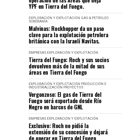
operación de las Áreas que deja
YPF en Tierra del Fuego.
EXPLORACIÓN Y EXPLOTACIÓN
GAS & PETROLEO
SOBERANÍA
Malvinas: Rockhopper da un paso
clave para la explotación petrolera
británica con la Israelí Navitas.
EMPRESAS
EXPLORACIÓN Y EXPLOTACIÓN
Tierra del Fuego: Roch y sus socios
devuelven más de la mitad de sus
áreas en Tierra del Fuego
EXPLORACIÓN Y EXPLOTACIÓN
PRODUCCIÓN E
INDUSTRIALIZACIÓN
PROYECTOS
Vergonzoso: El gas de Tierra del
Fuego será exportado desde Río
Negro en barcos de GNL
EMPRESAS
EXPLORACIÓN Y EXPLOTACIÓN
Exclusivo: Roch no pidió la
extensión de su concesión y dejará
de operar en Tierra del Fuego