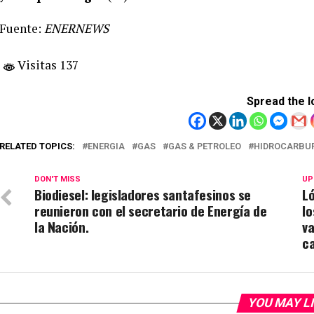
Fuente:
ENERNEWS
Visitas 137
Spread the l
RELATED TOPICS:
ENERGIA
GAS
GAS & PETROLEO
HIDROCARBU
DON'T MISS
UP
Biodiesel: legisladores santafesinos se
L
reunieron con el secretario de Energía de
lo
la Nación.
v
ca
YOU MAY L