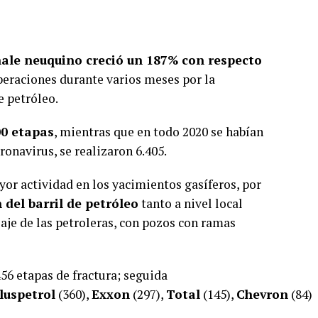
shale neuquino creció un 187% con respecto
operaciones durante varios meses por la
 petróleo.
00 etapas
, mientras que en todo 2020 se habían
oronavirus, se realizaron 6.405.
or actividad en los yacimientos gasíferos, por
 del barril de petróleo
tanto a nivel local
zaje de las petroleras, con pozos con ramas
456 etapas de fractura; seguida
luspetrol
(360),
Exxon
(297),
Total
(145),
Chevron
(84)