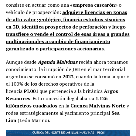
consiste en actuar como una
«empresa cascarón»
o
vehículo de prospección:
adquiere licencias en zonas
de alto valor geológico, financia estudios sísmicos
en 3D, identifica prospectos de perforación y luego
transfiere o vende el control de esas áreas a grandes
multinacionales a cambio de financiamiento
garantizado o participaciones accionarias.
Aunque desde
Agenda Malvinas
recién ahora tomamos
conocimiento; la irrupción de
JHI
en el mar territorial
argentino se consumó en
2023
, cuando la firma adquirió
el 100% de los derechos operativos de la
licencia
PL001
que pertenecía a la británica
Argos
Resources
. Esta concesión ilegal abarca
1.126
kilómetros cuadrados
en la
Cuenca Malvinas Norte
y
rodea estratégicamente al yacimiento principal
Sea
Lion
(León Marino).