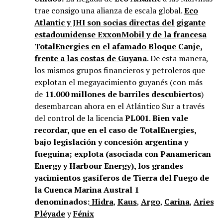
trae consigo una alianza de escala global.
Eco
Atlantic y JHI son socias directas del gigante
estadounidense ExxonMobil y de la francesa
TotalEnergies en el afamado Bloque Canje,
frente a las costas de Guyana
. De esta manera,
los mismos grupos financieros y petroleros que
explotan el megayacimiento guyanés (con más
de
11.000 millones de barriles descubiertos
)
desembarcan ahora en el Atlántico Sur a través
del control de la licencia
PL001
.
Bien vale
recordar, que en el caso de TotalEnergies,
bajo legislación y concesión argentina y
fueguina; explota (asociada con Panamerican
Energy y Harbour Energy), los grandes
yacimientos gasíferos de Tierra del Fuego de
la Cuenca Marina Austral 1
denominados:
Hidra
,
Kaus
,
Argo
,
Carina
,
Aries
,
V
Pléyade
y
Fénix