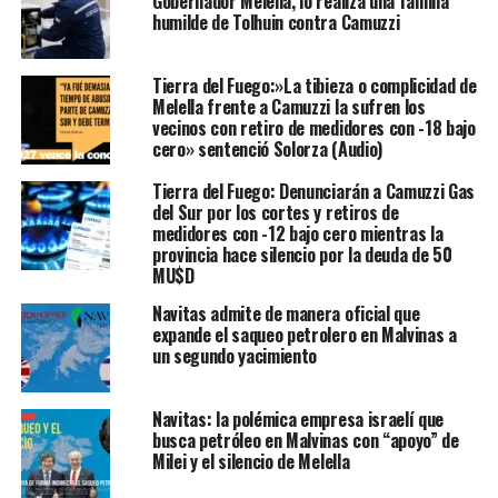
Gobernador Melella, lo realiza una familia
humilde de Tolhuin contra Camuzzi
Tierra del Fuego:»La tibieza o complicidad de
Melella frente a Camuzzi la sufren los
vecinos con retiro de medidores con -18 bajo
cero» sentenció Solorza (Audio)
Tierra del Fuego: Denunciarán a Camuzzi Gas
del Sur por los cortes y retiros de
medidores con -12 bajo cero mientras la
provincia hace silencio por la deuda de 50
MU$D
Navitas admite de manera oficial que
expande el saqueo petrolero en Malvinas a
un segundo yacimiento
Navitas: la polémica empresa israelí que
busca petróleo en Malvinas con “apoyo” de
Milei y el silencio de Melella