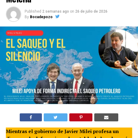
Published
2 semanas ago
on
26 de julio de 2026
By
Bocadepozo
Mientras el gobierno de Javier Milei profesa un