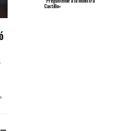
“Pregúntenle a la ministra
Castillo»
ó
s
a
úan