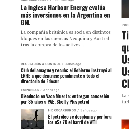
La inglesa Harbour Energy evalúa
más inversiones en la Argentina en
GNL
PRO
T
La compañía británica es socia en distintos
bloques en las cuencas Neuquina y Austral
q
tras la compra de los activos...
U
REGULACIÓN & CONTROL
3 años ago
U
Club del amague y recule: el Gobierno instruyó al
ENRE a que denuncie penalmente a todo el
C
directorio de Edesur
EMPRESAS
3 años ago
La 
Oleoducto en Vaca Muerta: entregan concesión
por 35 años a PAE, Shell y Pluspetrol
tur
HIDROCARBUROS
3 años ago
El petróleo se desploma y perfora
los u$s 70 el barril de WTI