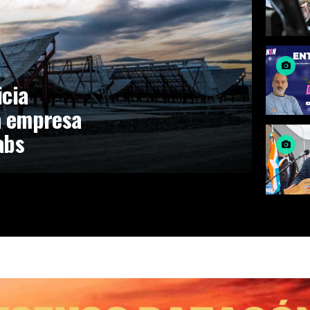
icia
la empresa
abs