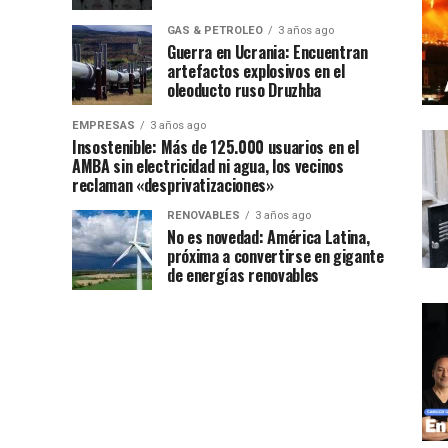
GAS & PETROLEO
3 años ago
Guerra en Ucrania: Encuentran
artefactos explosivos en el
oleoducto ruso Druzhba
EMPRESAS
3 años ago
Insostenible: Más de 125.000 usuarios en el
AMBA sin electricidad ni agua, los vecinos
reclaman «desprivatizaciones»
RENOVABLES
3 años ago
No es novedad: América Latina,
próxima a convertirse en gigante
de energías renovables