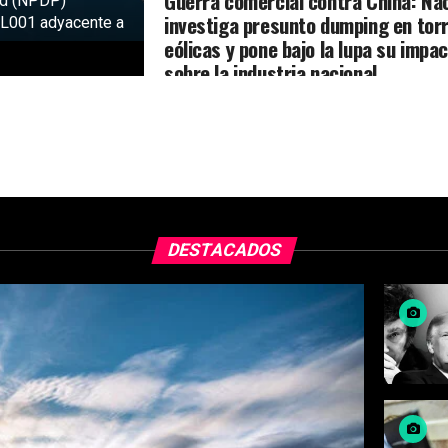
Guerra comercial contra China: Na
td (NPDP)
investiga presunto dumping en tor
 PL001 adyacente a
eólicas y pone bajo la lupa su impa
sobre la industria nacional
DESTACADOS