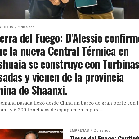
YECTOS
2 días ago
ierra del Fuego: D’Alessio confirm
ue la nueva Central Térmica en
shuaia se construye con Turbina
sadas y vienen de la provincia
hina de Shaanxi.
semana pasada llegó desde China un barco de gran porte con l
bina y 6.200 toneladas de equipamiento para...
EMPRESAS
2 días ago
Tierra del Fuego: Contin