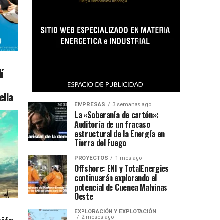
í
n
ella
EMPRESAS
3 semanas ago
La «Soberanía de cartón»:
Auditoría de un fracaso
estructural de la Energía en
Tierra del Fuego
PROYECTOS
1 mes ago
Offshore: ENI y TotalEnergies
continuarán explorando el
potencial de Cuenca Malvinas
Oeste
EXPLORACIÓN Y EXPLOTACIÓN
2 meses ago