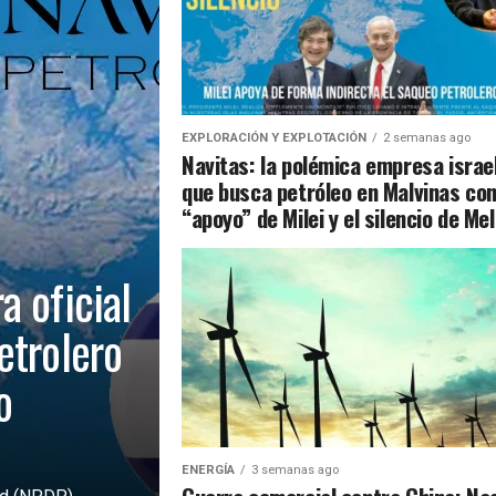
EXPLORACIÓN Y EXPLOTACIÓN
2 semanas ago
Navitas: la polémica empresa israel
que busca petróleo en Malvinas co
“apoyo” de Milei y el silencio de Mel
 oficial
etrolero
o
ENERGÍA
3 semanas ago