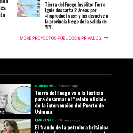
ción
Tierra del Fuego Insólito: Terra
res
Ignis descarta 2 áreas por
cto
«Improductivas» y las devuelve a
la provincia luego de la salida de
YPF.
MORE PROYECTOS PÚBLICOS & PRIVADOS
SOBERANÍA
7 meses ago
Tierra del Fuego va a la Justicia
para desarmar el “relato oficial»
de la intervención del Puerto de
Ushuaia
EMPRESAS
10 meses ago
El fraude de la petrolera británica