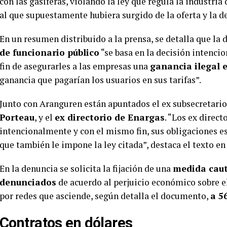
con las gasíferas, violando la ley que regula la industria
al que supuestamente hubiera surgido de la oferta y la 
En un resumen distribuido a la prensa, se detalla que la
de funcionario público
“se basa en la decisión intencion
fin de asegurarles a las empresas una
ganancia ilegal 
ganancia que pagarían los usuarios en sus tarifas”.
Junto con Aranguren están apuntados el ex subsecretario
Porteau
, y el
ex directorio de Enargas
. “Los ex direc
intencionalmente y con el mismo fin, sus obligaciones e
que también le impone la ley citada”, destaca el texto en 
En la denuncia se solicita la fijación de una
medida caut
denunciados
de acuerdo al perjuicio económico sobre el 
por redes que asciende, según detalla el documento,
a 5
Contratos en dólares