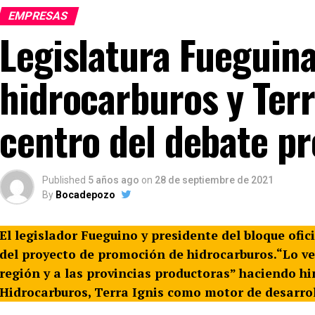
EMPRESAS
Legislatura Fueguina
hidrocarburos y Terr
centro del debate pr
Published
5 años ago
on
28 de septiembre de 2021
By
Bocadepozo
El legislador Fueguino y presidente del bloque ofici
del proyecto de promoción de hidrocarburos.“Lo v
región y a las provincias productoras” haciendo h
Hidrocarburos, Terra Ignis como motor de desarrol