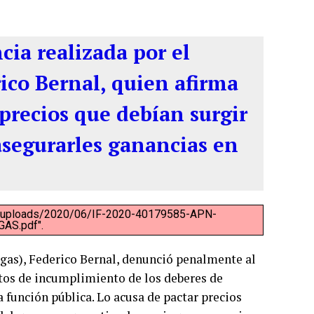
cia realizada por el
co Bernal, quien afirma
 precios que debían surgir
asegurarles ganancias en
t/uploads/2020/06/IF-2020-40179585-APN-
AS.pdf".
rgas), Federico Bernal, denunció penalmente al
itos de incumplimiento de los deberes de
 función pública. Lo acusa de pactar precios