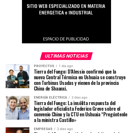
ULTIMAS NOTICIAS
PROYECTOS
1 día ago
Tierra del Fuego: D’Alessio confirmó que la
nueva Central Térmica en Ushuaia se construye
con Turbinas Usadas y vienen de la provincia
China de Shaanxi.
ENERGÍA ELÉCTRICA
2 días ago
Tierra del Fuego: La insólita respuesta del
legislador oficialista Federico Greve sobre el
convenio Chino y la CTU en Ushuaia “Pregúntenle
a la ministra Castillo»
EMPRESAS
2 días ago