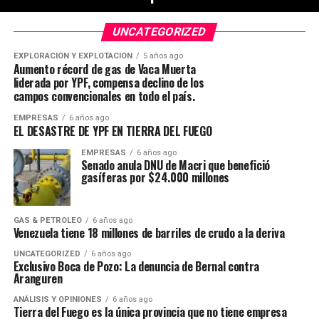
UNCATEGORIZED
EXPLORACIÓN Y EXPLOTACIÓN
5 años ago
Aumento récord de gas de Vaca Muerta
liderada por YPF, compensa declino de los
campos convencionales en todo el país.
EMPRESAS
6 años ago
EL DESASTRE DE YPF EN TIERRA DEL FUEGO
EMPRESAS
6 años ago
Senado anula DNU de Macri que benefició
gasíferas por $24.000 millones
GAS & PETROLEO
6 años ago
Venezuela tiene 18 millones de barriles de crudo a la deriva
UNCATEGORIZED
6 años ago
Exclusivo Boca de Pozo: La denuncia de Bernal contra
Aranguren
ANÁLISIS Y OPINIONES
6 años ago
Tierra del Fuego es la única provincia que no tiene empresa