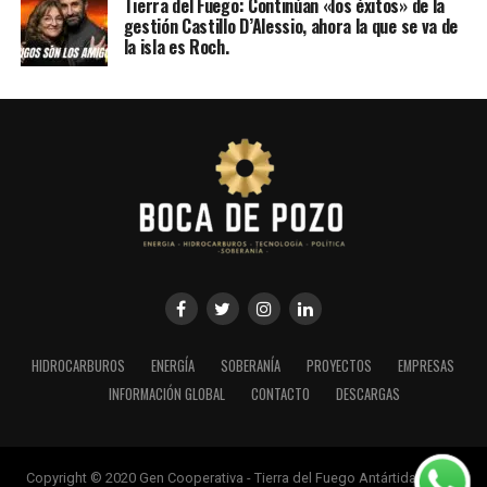
Tierra del Fuego: Continúan «los éxitos» de la
gestión Castillo D’Alessio, ahora la que se va de
la isla es Roch.
HIDROCARBUROS
ENERGÍA
SOBERANÍA
PROYECTOS
EMPRESAS
INFORMACIÓN GLOBAL
CONTACTO
DESCARGAS
Copyright © 2020 Gen Cooperativa - Tierra del Fuego Antártida e Islas