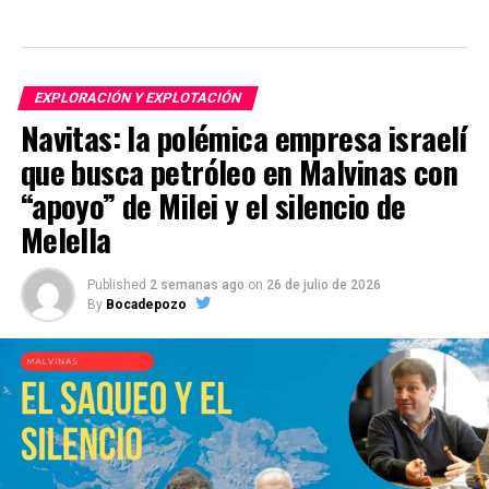
EXPLORACIÓN Y EXPLOTACIÓN
Navitas: la polémica empresa israelí
que busca petróleo en Malvinas con
“apoyo” de Milei y el silencio de
Melella
Published
2 semanas ago
on
26 de julio de 2026
By
Bocadepozo