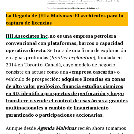
La llegada de JHI a Malvinas: El «vehículo» para la
captura de licencias
JHI Associates Inc
. no es una empresa petrolera
convencional con plataformas, barcos o capacidad
operativa directa
. Se trata de una firma de exploración
en aguas profundas (
frontier exploration
), fundada en
2014 en Toronto, Canadá, cuyo modelo de negocio
consiste en actuar como una
«empresa cascarón»
o
vehículo de prospección:
adquiere licencias en zonas
de alto valor geológico, financia estudios sísmicos
en 3D, identifica prospectos de perforación y luego
transfiere o vende el control de esas áreas a grandes
multinacionales a cambio de financiamiento
garantizado o participaciones accionarias.
Aunque desde
Agenda Malvinas
recién ahora tomamos