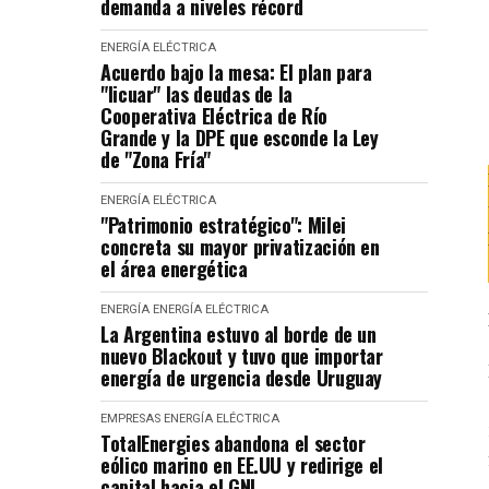
demanda a niveles récord
ENERGÍA ELÉCTRICA
Acuerdo bajo la mesa: El plan para
"licuar" las deudas de la
Cooperativa Eléctrica de Río
Grande y la DPE que esconde la Ley
de "Zona Fría"
ENERGÍA ELÉCTRICA
"Patrimonio estratégico": Milei
concreta su mayor privatización en
el área energética
ENERGÍA
ENERGÍA ELÉCTRICA
La Argentina estuvo al borde de un
nuevo Blackout y tuvo que importar
energía de urgencia desde Uruguay
EMPRESAS
ENERGÍA ELÉCTRICA
TotalEnergies abandona el sector
eólico marino en EE.UU y redirige el
capital hacia el GNL.