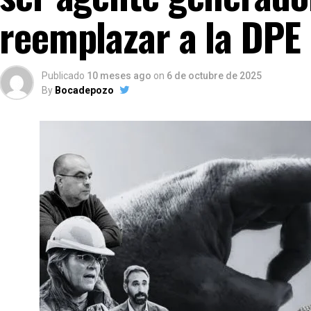
reemplazar a la DPE
Publicado
10 meses ago
on
6 de octubre de 2025
By
Bocadepozo