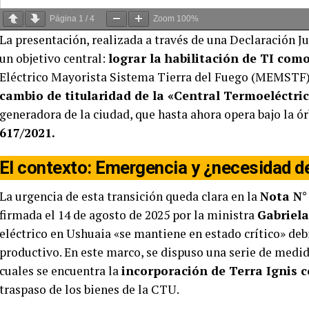
Página
1
/
4
Zoom
100%
La presentación, realizada a través de una Declaración Ju
un objetivo central:
lograr la habilitación de TI c
Eléctrico Mayorista Sistema Tierra del Fuego (MEMSTF).
cambio de titularidad de la «Central Termoeléctri
generadora de la ciudad, que hasta ahora opera bajo la ó
617/2021.
El contexto: Emergencia y ¿necesidad 
La urgencia de esta transición queda clara en la
Nota N°
firmada el 14 de agosto de 2025 por la ministra
Gabriela
eléctrico en Ushuaia «se mantiene en estado crítico» de
productivo. En este marco, se dispuso una serie de medida
cuales se encuentra la
incorporación de Terra Ignis
traspaso de los bienes de la CTU.