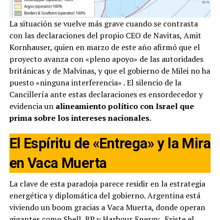
La situación se vuelve más grave cuando se contrasta
con las declaraciones del propio CEO de Navitas, Amit
Kornhauser, quien en marzo de este año afirmó que el
proyecto avanza con «pleno apoyo» de las autoridades
británicas y de Malvinas, y que el gobierno de Milei no ha
puesto «ninguna interferencia»
. El silencio de la
Cancillería ante estas declaraciones es ensordecedor y
evidencia un
alineamiento político con Israel que
prima sobre los intereses nacionales
.
El Espíritu de «Entrega» y la Mira
en Vaca Muerta
La clave de esta paradoja parece residir en la estrategia
energética y diplomática del gobierno. Argentina está
viviendo un boom gracias a Vaca Muerta, donde operan
gigantes como Shell, BP y Harbour Energy
. Existe el