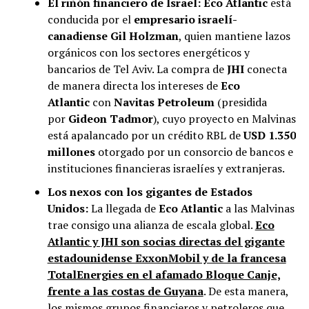
El riñón financiero de Israel:
Eco Atlantic
está
conducida por el
empresario israelí-
canadiense Gil Holzman
, quien mantiene lazos
orgánicos con los sectores energéticos y
bancarios de Tel Aviv. La compra de
JHI
conecta
de manera directa los intereses de
Eco
Atlantic
con
Navitas Petroleum
(presidida
por
Gideon Tadmor
), cuyo proyecto en Malvinas
está apalancado por un crédito RBL de
USD 1.350
millones
otorgado por un consorcio de bancos e
instituciones financieras israelíes y extranjeras.
Los nexos con los gigantes de Estados
Unidos:
La llegada de
Eco Atlantic
a las Malvinas
trae consigo una alianza de escala global.
Eco
Atlantic y JHI son socias directas del gigante
estadounidense ExxonMobil y de la francesa
TotalEnergies en el afamado Bloque Canje,
frente a las costas de Guyana
. De esta manera,
los mismos grupos financieros y petroleros que