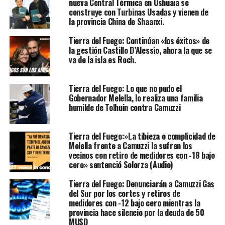
nueva Central Térmica en Ushuaia se
construye con Turbinas Usadas y vienen de
la provincia China de Shaanxi.
Tierra del Fuego: Continúan «los éxitos» de
la gestión Castillo D’Alessio, ahora la que se
va de la isla es Roch.
Tierra del Fuego: Lo que no pudo el
Gobernador Melella, lo realiza una familia
humilde de Tolhuin contra Camuzzi
Tierra del Fuego:»La tibieza o complicidad de
Melella frente a Camuzzi la sufren los
vecinos con retiro de medidores con -18 bajo
cero» sentenció Solorza (Audio)
Tierra del Fuego: Denunciarán a Camuzzi Gas
del Sur por los cortes y retiros de
medidores con -12 bajo cero mientras la
provincia hace silencio por la deuda de 50
MU$D