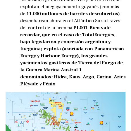
explotan el megayacimiento guyanés (con más
de
11.000 millones de barriles descubiertos
)
desembarcan ahora en el Atlántico Sur a través
del control de la licencia
PL001
.
Bien vale
recordar, que en el caso de TotalEnergies,
bajo legislación y concesión argentina y
fueguina; explota (asociada con Panamerican
Energy y Harbour Energy), los grandes
yacimientos gasíferos de Tierra del Fuego de
la Cuenca Marina Austral 1
denominados:
Hidra
,
Kaus
,
Argo
,
Carina
,
Aries
,
V
Pléyade
y
Fénix