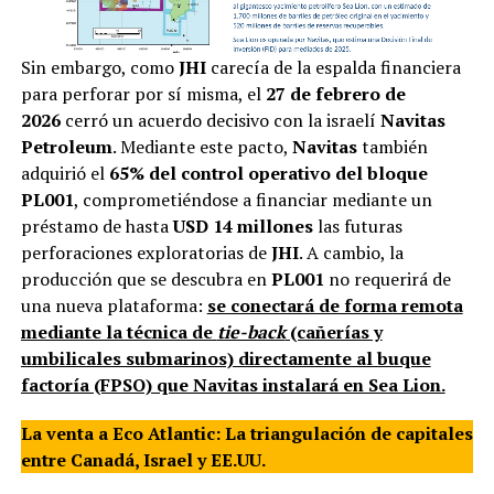
Sin embargo, como
JHI
carecía de la espalda financiera
para perforar por sí misma, el
27 de febrero de
2026
cerró un acuerdo decisivo con la israelí
Navitas
Petroleum
. Mediante este pacto,
Navitas
también
adquirió el
65% del control operativo del bloque
PL001
, comprometiéndose a financiar mediante un
préstamo de hasta
USD 14 millones
las futuras
perforaciones exploratorias de
JHI
. A cambio, la
producción que se descubra en
PL001
no requerirá de
una nueva plataforma:
se conectará de forma remota
mediante la técnica de
tie-back
(cañerías y
umbilicales submarinos) directamente al buque
factoría (FPSO) que Navitas instalará en Sea Lion.
La venta a Eco Atlantic: La triangulación de capitales
entre Canadá, Israel y EE.UU.