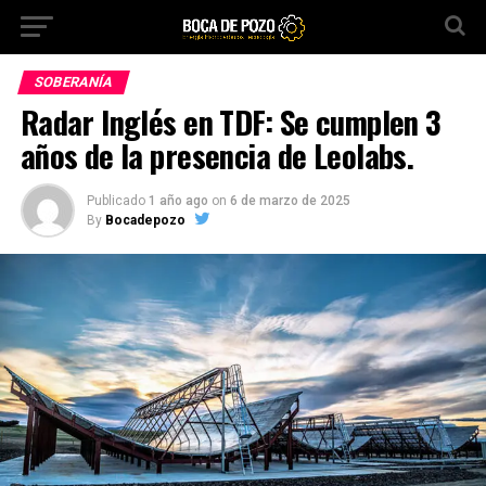
SOBERANÍA
Radar Inglés en TDF: Se cumplen 3
años de la presencia de Leolabs.
Publicado
1 año ago
on
6 de marzo de 2025
By
Bocadepozo