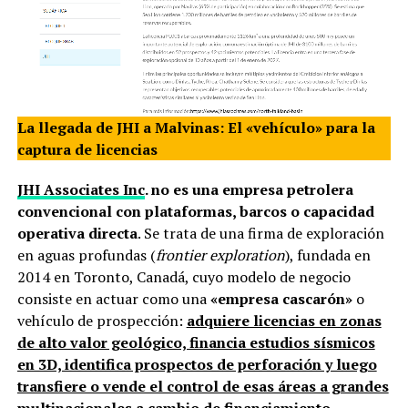
La llegada de JHI a Malvinas: El «vehículo» para la
captura de licencias
JHI Associates Inc
. no es una empresa petrolera
convencional con plataformas, barcos o capacidad
operativa directa
. Se trata de una firma de exploración
en aguas profundas (
frontier exploration
), fundada en
2014 en Toronto, Canadá, cuyo modelo de negocio
consiste en actuar como una
«empresa cascarón»
o
vehículo de prospección:
adquiere licencias en zonas
de alto valor geológico, financia estudios sísmicos
en 3D, identifica prospectos de perforación y luego
transfiere o vende el control de esas áreas a grandes
multinacionales a cambio de financiamiento