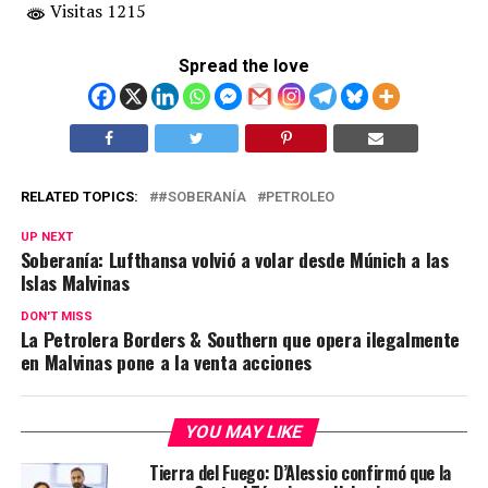
Visitas 1215
Spread the love
RELATED TOPICS:
#SOBERANÍA
PETROLEO
UP NEXT
Soberanía: Lufthansa volvió a volar desde Múnich a las
Islas Malvinas
DON'T MISS
La Petrolera Borders & Southern que opera ilegalmente
en Malvinas pone a la venta acciones
YOU MAY LIKE
Tierra del Fuego: D’Alessio confirmó que la