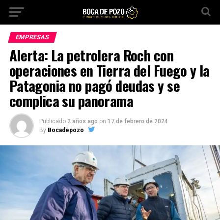
EMPRESAS
Alerta: La petrolera Roch con
operaciones en Tierra del Fuego y la
Patagonia no pagó deudas y se
complica su panorama
Publicado
2 años ago
on
17 de febrero de 2024
By
Bocadepozo