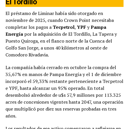
El Tordillo
El préstamo de Liminar había sido otorgado en
noviembre de 2025, cuando Crown Point necesitaba
completar los pagos a
Tecpetrol
,
YPF
y
Pampa
Energía
por la adquisición de El Tordillo, La Tapera y
Puesto Quiroga, en el flanco norte de la Cuenca del
Golfo San Jorge, a unos 40 kilómetros al oeste de
Comodoro Rivadavia.
La compañía había cerrado en octubre la compra del
35,67% en manos de Pampa Energía y el 1 de diciembre
incorporó el 59,33% restante perteneciente a Tecpetrol
e YPF, hasta alcanzar un 95% operado. En total
desembolsó alrededor de u$s 57,9 millones por 113.325
acres de concesiones vigentes hasta 2047, una operación
que multiplicó por diez sus reservas probadas en tres
años.
Los resultados de ese activo comenzaron a reflejarse en