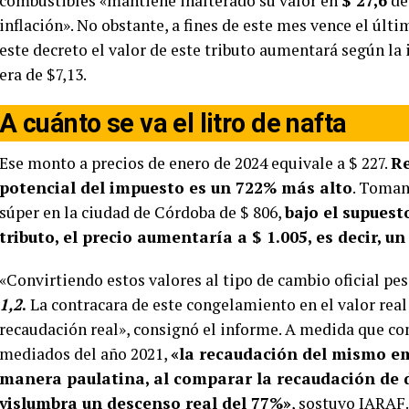
combustibles «mantiene inalterado su valor en
$ 27,6
de
inflación». No obstante, a fines de este mes vence el últi
este decreto el valor de este tributo aumentará según la i
era de $7,13.
A cuánto se va el litro de nafta
Ese monto a precios de enero de 2024 equivale a $ 227.
Re
potencial del impuesto es un 722% más alto
. Toman
súper en la ciudad de Córdoba de $ 806,
bajo el supuest
tributo, el precio aumentaría a $ 1.005, es decir, u
«Convirtiendo estos valores al tipo de cambio oficial pe
1,2
.
La contracara de este congelamiento en el valor real 
recaudación real», consignó el informe. A medida que com
mediados del año 2021,
«la recaudación del mismo em
manera paulatina, al comparar la recaudación de d
vislumbra un descenso real del 77%»
, sostuvo IARAF.