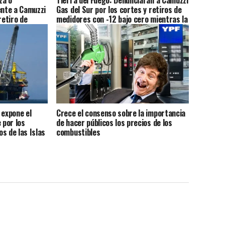
za o
Tierra del Fuego: Denunciarán a Camuzzi
ente a Camuzzi
Gas del Sur por los cortes y retiros de
retiro de
medidores con -12 bajo cero mientras la
ero» sentenció
provincia hace silencio por la deuda de
50 MU$D
 expone el
Crece el consenso sobre la importancia
 por los
de hacer públicos los precios de los
s de las Islas
combustibles