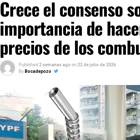
Crece el consenso so
importancia de hacer
precios de los combu
Published
2 semanas ago
on
22 de julio de 2026
By
Bocadepozo