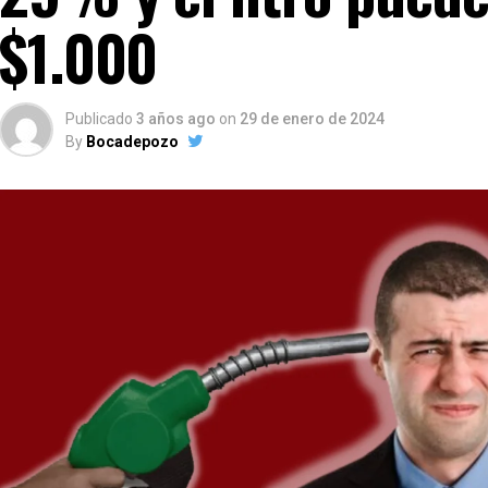
$1.000
Publicado
3 años ago
on
29 de enero de 2024
By
Bocadepozo