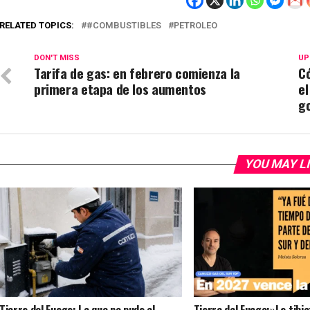
RELATED TOPICS:
#COMBUSTIBLES
PETROLEO
DON'T MISS
UP
Tarifa de gas: en febrero comienza la
C
primera etapa de los aumentos
el
g
YOU MAY L