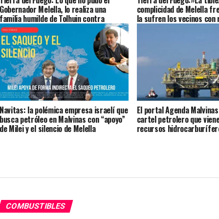
Tierra del Fuego: Lo que no pudo el
Tierra del Fuego:»La tibie
Gobernador Melella, lo realiza una
complicidad de Melella fr
familia humilde de Tolhuin contra
la sufren los vecinos con 
Camuzzi
medidores con -18 bajo c
Solorza (Audio)
Navitas: la polémica empresa israelí que
El portal Agenda Malvinas
busca petróleo en Malvinas con “apoyo”
cartel petrolero que viene
de Milei y el silencio de Melella
recursos hidrocarburífero
Malvinas
COMBUSTIBLES