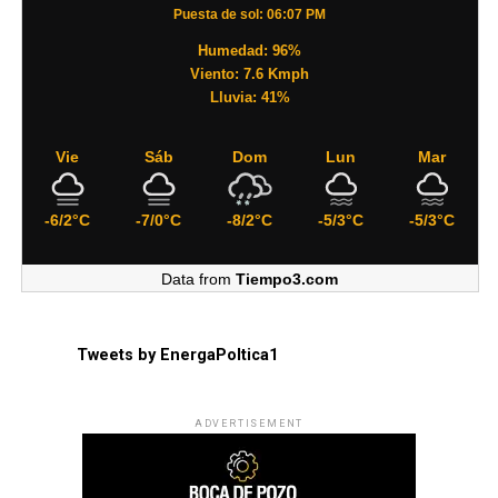
Puesta de sol: 06:07 PM
Humedad: 96%
Viento: 7.6 Kmph
Lluvia: 41%
Vie
Sáb
Dom
Lun
Mar
-6/2°C
-7/0°C
-8/2°C
-5/3°C
-5/3°C
Data from
Tiempo3.com
Tweets by EnergaPoltica1
ADVERTISEMENT