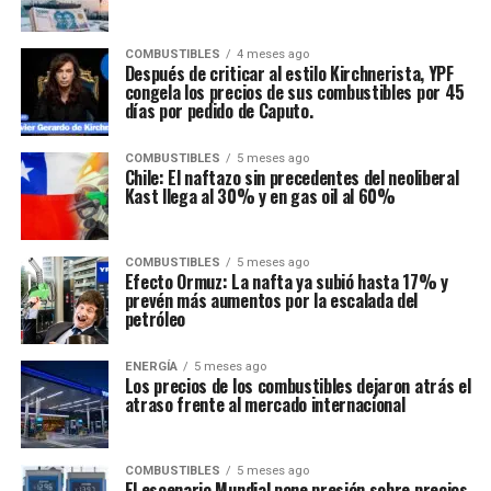
COMBUSTIBLES
4 meses ago
Después de criticar al estilo Kirchnerista, YPF
congela los precios de sus combustibles por 45
días por pedido de Caputo.
COMBUSTIBLES
5 meses ago
Chile: El naftazo sin precedentes del neoliberal
Kast llega al 30% y en gas oil al 60%
COMBUSTIBLES
5 meses ago
Efecto Ormuz: La nafta ya subió hasta 17% y
prevén más aumentos por la escalada del
petróleo
ENERGÍA
5 meses ago
Los precios de los combustibles dejaron atrás el
atraso frente al mercado internacional
COMBUSTIBLES
5 meses ago
El escenario Mundial pone presión sobre precios