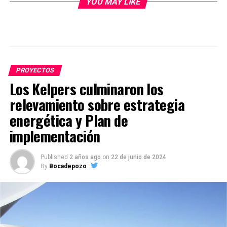
YOU MAY LIKE
PROYECTOS
Los Kelpers culminaron los
relevamiento sobre estrategia
energética y Plan de
implementación
Published
2 años ago
on
22 de junio de 2024
By
Bocadepozo