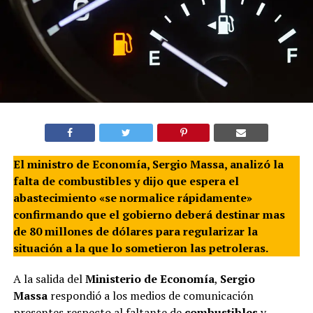
El ministro de Economía, Sergio Massa, analizó la
falta de combustibles y dijo que espera el
abastecimiento «se normalice rápidamente»
confirmando que el gobierno deberá destinar mas
de 80 millones de dólares para regularizar la
situación a la que lo sometieron las petroleras.
A la salida del
Ministerio de Economía
,
Sergio
Massa
respondió a los medios de comunicación
presentes respecto al faltante de
combustibles
y