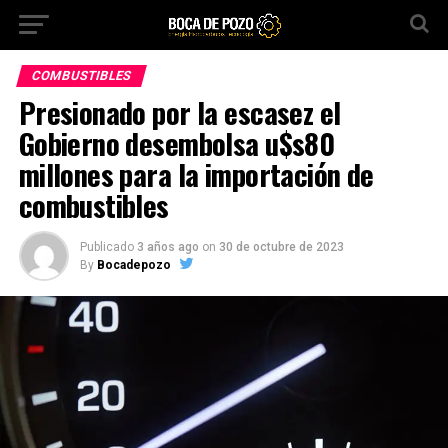
COMBUSTIBLES
Presionado por la escasez el
Gobierno desembolsa u$s80
millones para la importación de
combustibles
Publicado
3 años ago
on
30 de octubre de 2023
By
Bocadepozo