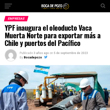
EMPRESAS
YPF inaugura el oleoducto Vaca
Muerta Norte para exportar más a
Chile y puertos del Pacífico
Publicado
3 años ago
on
5 de septiembre de 2023
By
Bocadepozo