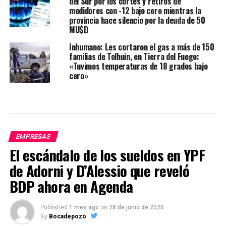
del Sur por los cortes y retiros de
medidores con -12 bajo cero mientras la
provincia hace silencio por la deuda de 50
MU$D
Inhumano: Les cortaron el gas a más de 150
familias de Tolhuin, en Tierra del Fuego:
«Tuvimos temperaturas de 18 grados bajo
cero»
EMPRESAS
El escándalo de los sueldos en YPF
de Adorni y D’Alessio que reveló
BDP ahora en Agenda
Published
1 mes ago
on
28 de junio de 2026
By
Bocadepozo