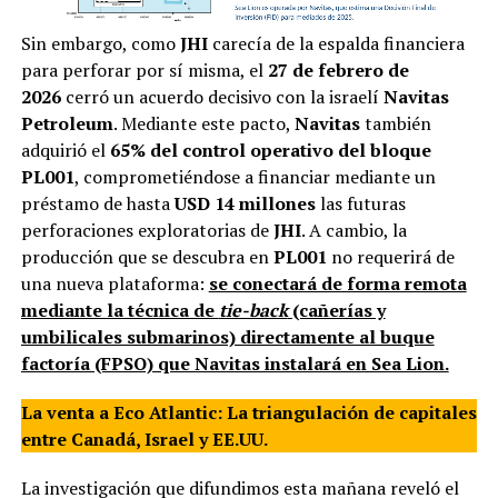
Sin embargo, como
JHI
carecía de la espalda financiera
para perforar por sí misma, el
27 de febrero de
2026
cerró un acuerdo decisivo con la israelí
Navitas
Petroleum
. Mediante este pacto,
Navitas
también
adquirió el
65% del control operativo del bloque
PL001
, comprometiéndose a financiar mediante un
préstamo de hasta
USD 14 millones
las futuras
perforaciones exploratorias de
JHI
. A cambio, la
producción que se descubra en
PL001
no requerirá de
una nueva plataforma:
se conectará de forma remota
mediante la técnica de
tie-back
(cañerías y
umbilicales submarinos) directamente al buque
factoría (FPSO) que Navitas instalará en Sea Lion.
La venta a Eco Atlantic: La triangulación de capitales
entre Canadá, Israel y EE.UU.
La investigación que difundimos esta mañana reveló el