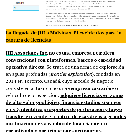
La llegada de JHI a Malvinas: El «vehículo» para la
captura de licencias
JHI Associates Inc
. no es una empresa petrolera
convencional con plataformas, barcos o capacidad
operativa directa
. Se trata de una firma de exploración
en aguas profundas (
frontier exploration
), fundada en
2014 en Toronto, Canadá, cuyo modelo de negocio
consiste en actuar como una
«empresa cascarón»
o
vehículo de prospección:
adquiere licencias en zonas
de alto valor geológico, financia estudios sísmicos
en 3D, identifica prospectos de perforación y luego
transfiere o vende el control de esas áreas a grandes
multinacionales a cambio de financiamiento
garantizado o participaciones accionarias.