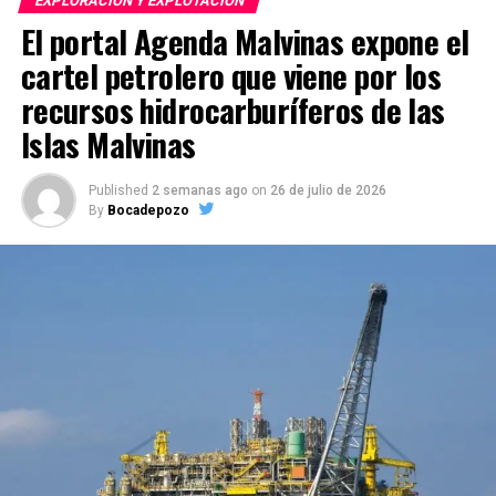
EXPLORACIÓN Y EXPLOTACIÓN
El portal Agenda Malvinas expone el
cartel petrolero que viene por los
recursos hidrocarburíferos de las
Islas Malvinas
Published
2 semanas ago
on
26 de julio de 2026
By
Bocadepozo