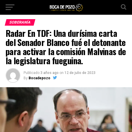
SOBERANÍA
Radar En TDF: Una durísima carta
del Senador Blanco fué el detonante
para activar la comisión Malvinas de
la legislatura fueguina.
Publicado
3 años ago
on
12 de julio de 2023
By
Bocadepozo