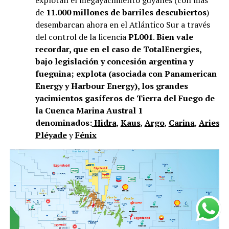
de
11.000 millones de barriles descubiertos
)
desembarcan ahora en el Atlántico Sur a través
del control de la licencia
PL001
.
Bien vale
recordar, que en el caso de TotalEnergies,
bajo legislación y concesión argentina y
fueguina; explota (asociada con Panamerican
Energy y Harbour Energy), los grandes
yacimientos gasíferos de Tierra del Fuego de
la Cuenca Marina Austral 1
denominados:
Hidra
,
Kaus
,
Argo
,
Carina
,
Aries
,
V
Pléyade
y
Fénix