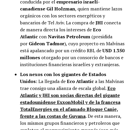
conducida por el
empresario israelí-
canadiense Gil Holzman
, quien mantiene lazos
orgánicos con los sectores energéticos y
bancarios de Tel Aviv. La compra de
JHI
conecta
de manera directa los intereses de
Eco
Atlantic
con
Navitas Petroleum
(presidida
por
Gideon Tadmor
), cuyo proyecto en Malvinas
está apalancado por un crédito RBL de
USD 1.350
millones
otorgado por un consorcio de bancos e
instituciones financieras israelíes y extranjeras.
Los nexos con los gigantes de Estados
Unidos:
La llegada de
Eco Atlantic
a las Malvinas
trae consigo una alianza de escala global.
Eco
Atlantic y JHI son socias directas del gigante
estadounidense ExxonMobil y de la francesa
TotalEnergies en el afamado Bloque Canje,
frente a las costas de Guyana
. De esta manera,
los mismos grupos financieros y petroleros que
explotan el megayacimiento guyanés (con más