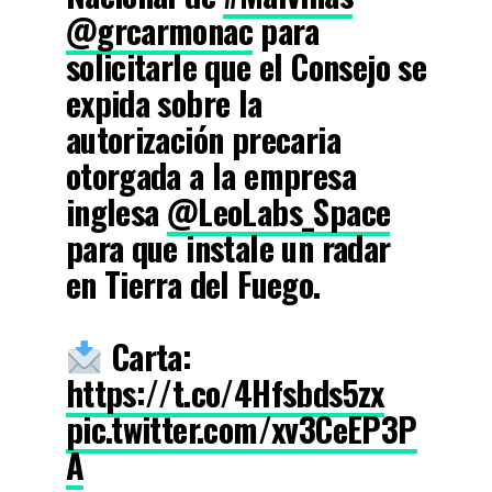
@grcarmonac
para
solicitarle que el Consejo se
expida sobre la
autorización precaria
otorgada a la empresa
inglesa
@LeoLabs_Space
para que instale un radar
en Tierra del Fuego.
Carta:
https://t.co/4Hfsbds5zx
pic.twitter.com/xv3CeEP3P
A