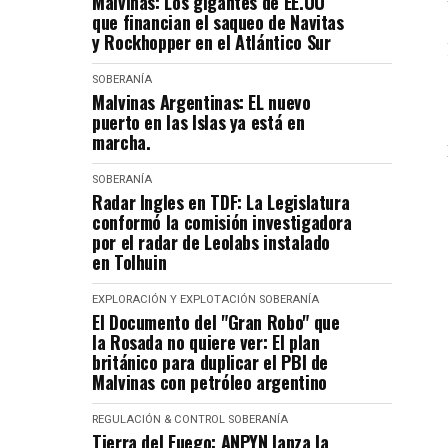
Malvinas: Los gigantes de EE.UU
que financian el saqueo de Navitas
y Rockhopper en el Atlántico Sur
SOBERANÍA
Malvinas Argentinas: EL nuevo
puerto en las Islas ya está en
marcha.
SOBERANÍA
Radar Ingles en TDF: La Legislatura
conformó la comisión investigadora
por el radar de Leolabs instalado
en Tolhuin
EXPLORACIÓN Y EXPLOTACIÓN
SOBERANÍA
El Documento del "Gran Robo" que
la Rosada no quiere ver: El plan
británico para duplicar el PBI de
Malvinas con petróleo argentino
REGULACIÓN & CONTROL
SOBERANÍA
Tierra del Fuego: ANPYN lanza la