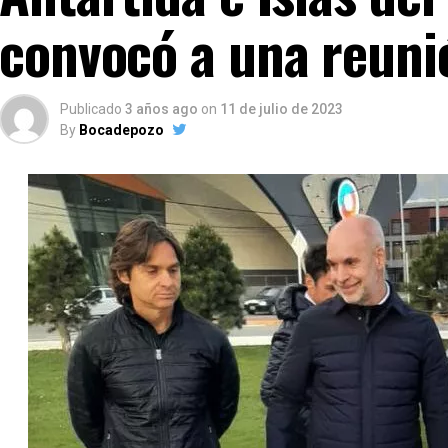
convocó a una reuni
Publicado
3 años ago
on
11 de julio de 2023
By
Bocadepozo