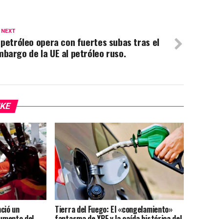
 NEXT
 petróleo opera con fuertes subas tras el
bargo de la UE al petróleo ruso.
IKE
ció un
Tierra del Fuego: El «congelamiento»
aumento del
fantasma de YPF y la caída histórica del