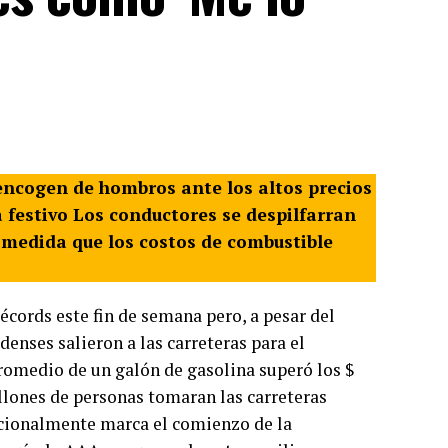
encogen de hombros ante los altos precios
a festivo Los conductores se despilfarran
 medida que los costos de combustible
écords este fin de semana pero, a pesar del
enses salieron a las carreteras para el
promedio de un galón de gasolina superó los $
llones de personas tomaran las carreteras
dicionalmente marca el comienzo de la