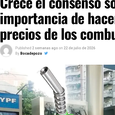
Crece el consenso so
importancia de hacer
precios de los combu
Published
2 semanas ago
on
22 de julio de 2026
By
Bocadepozo