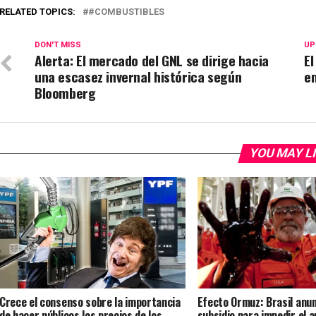
RELATED TOPICS:
#COMBUSTIBLES
DON'T MISS
UP
Alerta: El mercado del GNL se dirige hacia
El
una escasez invernal histórica según
em
Bloomberg
YOU MAY L
Crece el consenso sobre la importancia
Efecto Ormuz: Brasil anun
de hacer públicos los precios de los
subsidio para impedir el 