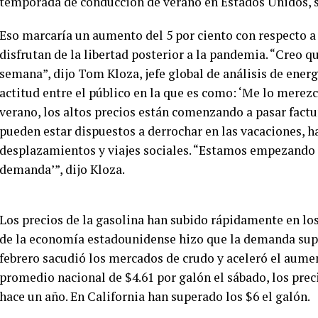
temporada de conducción de verano en Estados Unidos, 
Eso marcaría un aumento del 5 por ciento con respecto a l
disfrutan de la libertad posterior a la pandemia. “Creo q
semana”, dijo Tom Kloza, jefe global de análisis de energ
actitud entre el público en la que es como: ‘Me lo merezco
verano, los altos precios están comenzando a pasar factu
pueden estar dispuestos a derrochar en las vacaciones, h
desplazamientos y viajes sociales. “Estamos empezando a
demanda’”, dijo Kloza.
Los precios de la gasolina han subido rápidamente en lo
de la economía estadounidense hizo que la demanda super
febrero sacudió los mercados de crudo y aceleró el aume
promedio nacional de $4.61 por galón el sábado, los prec
hace un año. En California han superado los $6 el galón.