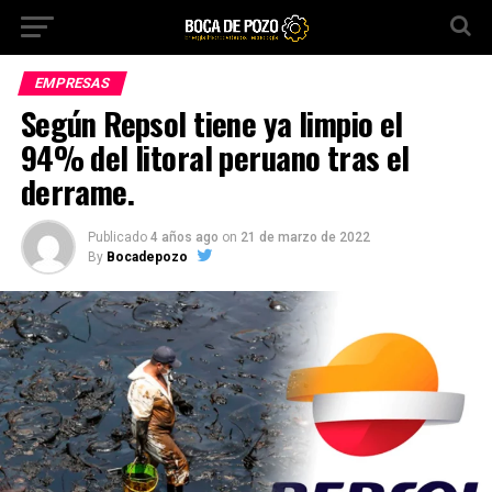
EMPRESAS
Según Repsol tiene ya limpio el
94% del litoral peruano tras el
derrame.
Publicado
4 años ago
on
21 de marzo de 2022
By
Bocadepozo