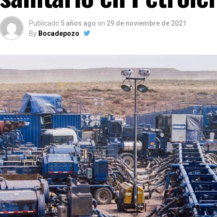
Publicado
5 años ago
on
29 de noviembre de 2021
By
Bocadepozo