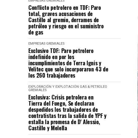
EMPRESAS
GREMIALES
Conflicto petrolero en TDF: Paro
total, graves acusaciones de
Castillo al gremio, derrames de
petróleo y riesgo en el suministro
de gas
EMPRESAS
GREMIALES
Exclusivo TDF: Paro petrolero
indefinido en por los
incumplimientos de Terra Ignis y
Velitec que solo incorporaron 43 de
los 260 trabajadores
EXPLORACIÓN Y EXPLOTACIÓN
GAS & PETROLEO
GREMIALES
Exclusiva: Crisis petrolera en
Tierra del Fuego, Se declaran
despedidos los trabajadores de
contratistas tras la salida de YPF y
estalla la promesa de D' Alessio,
Castillo y Melella