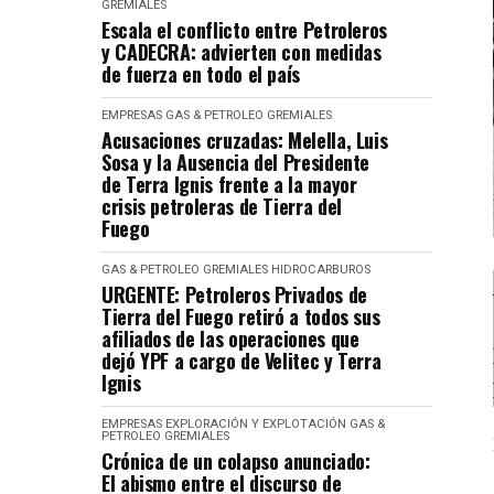
GREMIALES
Escala el conflicto entre Petroleros
y CADECRA: advierten con medidas
de fuerza en todo el país
EMPRESAS
GAS & PETROLEO
GREMIALES
Acusaciones cruzadas: Melella, Luis
Sosa y la Ausencia del Presidente
de Terra Ignis frente a la mayor
crisis petroleras de Tierra del
Fuego
GAS & PETROLEO
GREMIALES
HIDROCARBUROS
URGENTE: Petroleros Privados de
Tierra del Fuego retiró a todos sus
afiliados de las operaciones que
dejó YPF a cargo de Velitec y Terra
Ignis
EMPRESAS
EXPLORACIÓN Y EXPLOTACIÓN
GAS &
PETROLEO
GREMIALES
Crónica de un colapso anunciado:
El abismo entre el discurso de