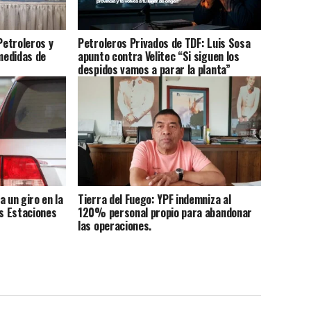
Petroleros y
Petroleros Privados de TDF: Luis Sosa
medidas de
apunto contra Velitec “Si siguen los
despidos vamos a parar la planta”
amenazó
a un giro en la
Tierra del Fuego: YPF indemniza al
as Estaciones
120% personal propio para abandonar
las operaciones.