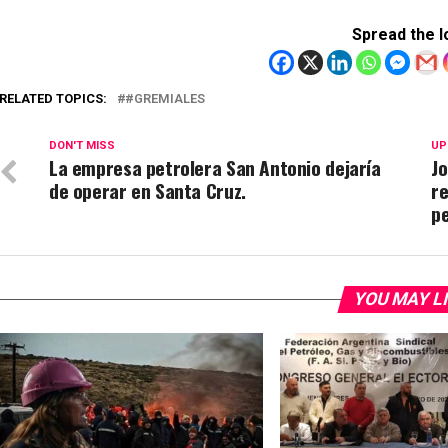
Spread the l
RELATED TOPICS:
#GREMIALES
DON'T MISS
UP
La empresa petrolera San Antonio dejaría
Jo
de operar en Santa Cruz.
re
pe
YOU MAY L