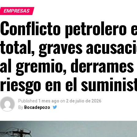
EMPRESAS
Conflicto petrolero 
total, graves acusaci
al gremio, derrames 
riesgo en el suminis
Published
1 mes ago
on
2 de julio de 2026
By
Bocadepozo