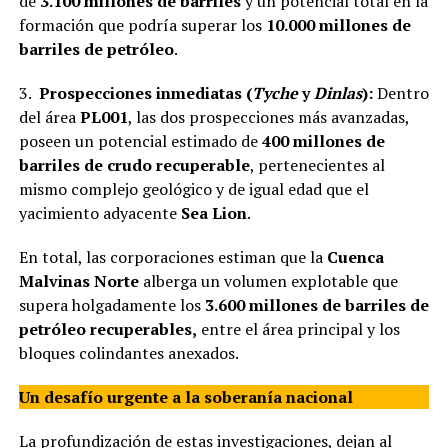
de
3.100 millones de barriles
y un potencial total en la
formación que podría superar los
10.000 millones de
barriles de petróleo
.
3.
Prospecciones inmediatas (
Tyche
y
Dinlas
):
Dentro
del área
PL001
, las dos prospecciones más avanzadas,
poseen un potencial estimado de
400 millones de
barriles de crudo recuperable
, pertenecientes al
mismo complejo geológico y de igual edad que el
yacimiento adyacente
Sea Lion
.
En total, las corporaciones estiman que la
Cuenca
Malvinas Norte
alberga un volumen explotable que
supera holgadamente los
3.600 millones de barriles de
petróleo recuperables,
entre el área principal y los
bloques colindantes anexados.
Un desafío urgente a la soberanía nacional
La profundización de estas investigaciones, dejan al