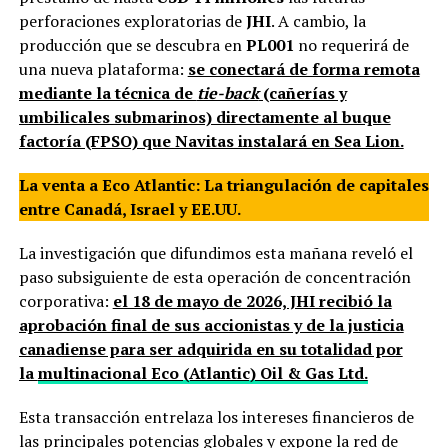
perforaciones exploratorias de
JHI
. A cambio, la
producción que se descubra en
PL001
no requerirá de
una nueva plataforma:
se conectará de forma remota
mediante la técnica de
tie-back
(cañerías y
umbilicales submarinos) directamente al buque
factoría (FPSO) que Navitas instalará en Sea Lion.
La venta a Eco Atlantic: La triangulación de capitales
entre Canadá, Israel y EE.UU.
La investigación que difundimos esta mañana reveló el
paso subsiguiente de esta operación de concentración
corporativa:
el 18 de mayo de 2026, JHI recibió la
aprobación final de sus accionistas y de la justicia
canadiense para ser adquirida en su totalidad por
la
multinacional Eco (Atlantic) Oil & Gas Ltd.
Esta transacción entrelaza los intereses financieros de
las principales potencias globales y expone la red de