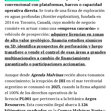
convencional con plataformas, barcos o capacidad
operativa directa
. Se trata de una firma de exploración
en aguas profundas (
frontier exploration
), fundada en
2014 en Toronto, Canadá, cuyo modelo de negocio
consiste en actuar como una
«empresa cascarón»
o
vehículo de prospección:
adquiere licencias en zonas
de alto valor geológico, financia estudios sísmicos
en 3D, identifica prospectos de perforación y luego
transfiere o vende el control de esas áreas a grandes
multinacionales a cambio de financiamiento
garantizado o participaciones accionarias.
Aunque desde
Agenda Malvinas
recién ahora tomamos
conocimiento; la irrupción de
JHI
en el mar territorial
argentino se consumó en
2023
, cuando la firma adquirió
el 100% de los derechos operativos de la
licencia
PL001
que pertenecía a la británica
Argos
Resources
. Esta concesión ilegal abarca
1.126
kilómetros cuadrados
en la
Cuenca Malvinas Norte
y