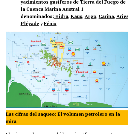
yacimientos gasíferos de Tierra del Fuego de
la Cuenca Marina Austral 1
denominados:
Hidra
,
Kaus
,
Argo
,
Carina
,
Aries
,
V
Pléyade
y
Fénix
Las cifras del saqueo: El volumen petrolero en la
mira