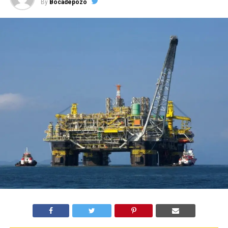
By
Bocadepozo