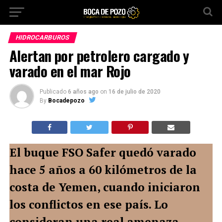
HIDROCARBUROS
Alertan por petrolero cargado y
varado en el mar Rojo
Publicado
6 años ago
on
16 de julio de 2020
By
Bocadepozo
El buque FSO Safer quedó varado
hace 5 años a 60 kilómetros de la
costa de Yemen, cuando iniciaron
los conflictos en ese país. Lo
consideran una real amenaza