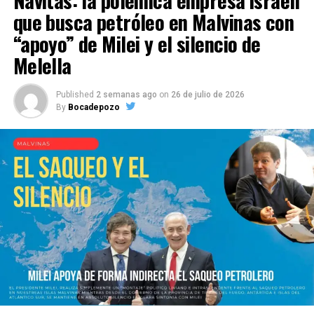
Navitas: la polémica empresa israelí
que busca petróleo en Malvinas con
“apoyo” de Milei y el silencio de
Melella
Published
2 semanas ago
on
26 de julio de 2026
By
Bocadepozo